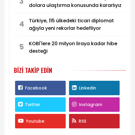
3
dolara ulaştırma konusunda kararlıyız
Türkiye, 115 ülkedeki ticari diplomat
4
ağıyla yeni rekorlar hedefliyor
KOBİ'lere 20 milyon liraya kadar hibe
5
desteği
BIZI TAKIP EDIN
Facebook
Linkedin
Twitter
Instagram
Youtube
RSS