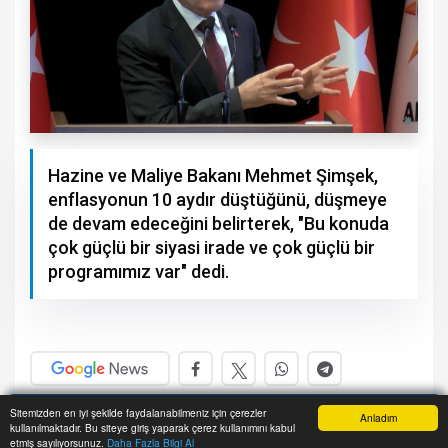
Hazine ve Maliye Bakanı Mehmet Şimşek,
enflasyonun 10 aydır düştüğünü, düşmeye
de devam edeceğini belirterek, "Bu konuda
çok güçlü bir siyasi irade ve çok güçlü bir
programımız var" dedi.
A+
A-
Sitemizden en iyi şekilde faydalanabilmeniz için çerezler
Anladım
kullanılmaktadır. Bu siteye giriş yaparak çerez kullanımını kabul
Anasayfa
Yazarlar
Haber Ara
İhbar Hattı
Menu
etmiş sayılıyorsunuz.
Daha Fazla Bilgi Al