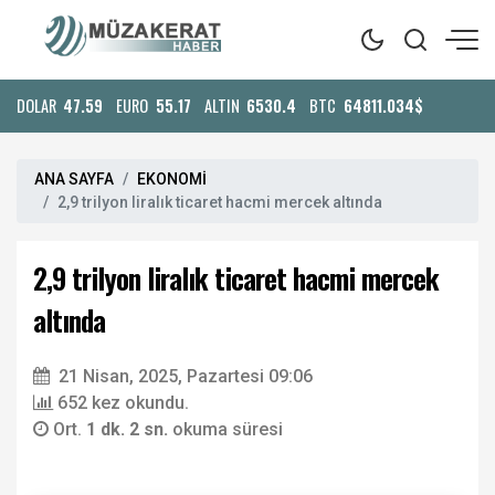
DOLAR
47.59
EURO
55.17
ALTIN
6530.4
BTC
64811.034$
ANA SAYFA
EKONOMİ
2,9 trilyon liralık ticaret hacmi mercek altında
2,9 trilyon liralık ticaret hacmi mercek
altında
21 Nisan, 2025, Pazartesi 09:06
652 kez okundu.
Ort.
1 dk. 2 sn.
okuma süresi