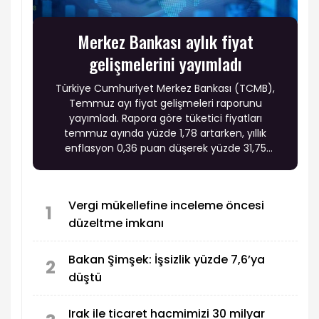
Merkez Bankası aylık fiyat
gelişmelerini yayımladı
Türkiye Cumhuriyet Merkez Bankası (TCMB),
Temmuz ayı fiyat gelişmeleri raporunu
yayımladı. Rapora göre tüketici fiyatları
temmuz ayında yüzde 1,78 artarken, yıllık
enflasyon 0,36 puan düşerek yüzde 31,75
seviyesine geriledi. Fiyat gelişmelerinde enerji,
gıda ve hizmet gruplarındaki hareketlerin yanı
sıra temel mallardaki olumlu seyir enflasyon
Vergi mükellefine inceleme öncesi
görünümünde belirleyici oldu.
1
düzeltme imkanı
Bakan Şimşek: İşsizlik yüzde 7,6’ya
2
düştü
Irak ile ticaret hacmimizi 30 milyar