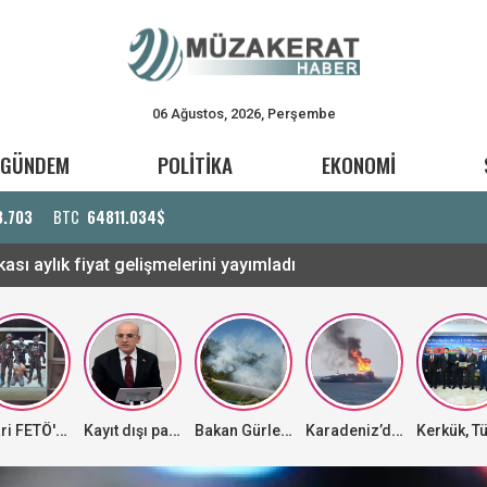
06 Ağustos, 2026, Perşembe
GÜNDEM
POLİTİKA
EKONOMİ
3.703
BTC
64811.034$
sı aylık fiyat gelişmelerini yayımladı
Firari FETÖ'cü terörist Burkay Karatepe operasyonunun detayları ortaya çıktı
Kayıt dışı paraya yeni uygulama freni
Bakan Gürlek: Yanlarına kalmayacak
Karadeniz’de su ısındı! Konteyner gemisi vuruldu