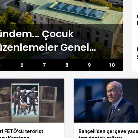
ndem... Çocuk
C
düzenlemeler Genel
A
cek
5
6
7
8
9
10
ri FETÖ'cü terörist
Bahçeli'den çerçeve yas