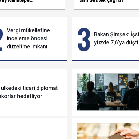
kay Karatepe
tam destek çağrısı
rasyonunun detayları
ya çıktı
2
3
Vergi mükellefine
Bakan Şimşek: İşsi
inceleme öncesi
yüzde 7,6’ya düşt
düzeltme imkanı
 ülkedeki ticari diplomat
ekorlar hedefliyor