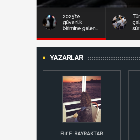
2025’te
Tür
güvenlik
ça
birimine gelen
sür
çocukların
ver
yüzde 44’ü
mo
mağdur!
çağ
YAZARLAR
Elif E. BAYRAKTAR