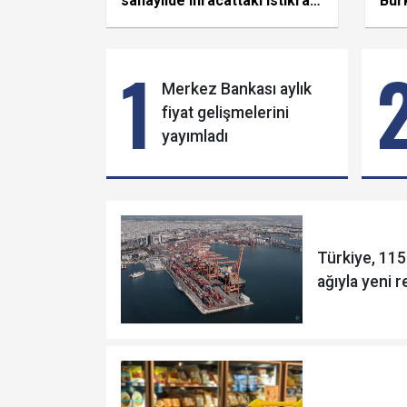
sanayiide ihracattaki istikrarlı
Bur
yükseliş sürüyor
ope
orta
1
Merkez Bankası aylık
fiyat gelişmelerini
yayımladı
Türkiye, 115
ağıyla yeni r