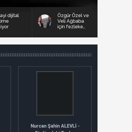
yi dijital
Özgür Özel ve
time
Veli Ağbaba
iyor
için fezleke
hazırlandı!
Nurcan Şahin ALEVLİ -