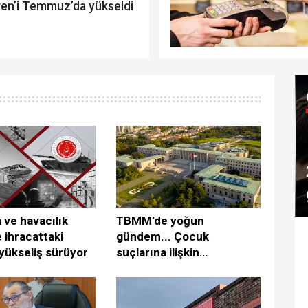
ven’i Temmuz’da yükseldi
ve havacılık
TBMM’de yoğun
 ihracattaki
gündem... Çocuk
ı yükseliş sürüyor
suçlarına ilişkin
düzenlemeler Genel
Kurul’da görüşülecek