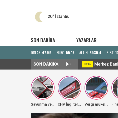
20°
İstanbul
SON DAKİKA
YAZARLAR
DOLAR
47.59
EURO
55.17
ALTIN
6530.4
BIST
1
SON DAKİKA
Merkez Banka
08:46
Savunma ve havacılık sanayiide ihracattaki istikrarlı yükseliş sürüyor
CHP İngiltere Birliği yönetimi görevden alındı! Geçici kurul atandı
Vergi mükellefine inceleme öncesi düzeltme imkanı