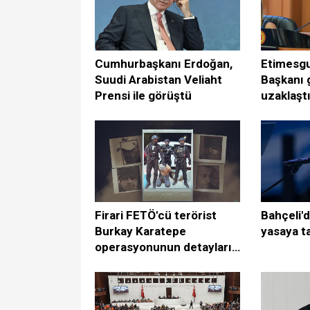
Cumhurbaşkanı Erdoğan,
Etimesgu
Suudi Arabistan Veliaht
Başkanı 
Prensi ile görüştü
uzaklaştı
Firari FETÖ'cü terörist
Bahçeli'
Burkay Karatepe
yasaya t
operasyonunun detayları
ortaya çıktı