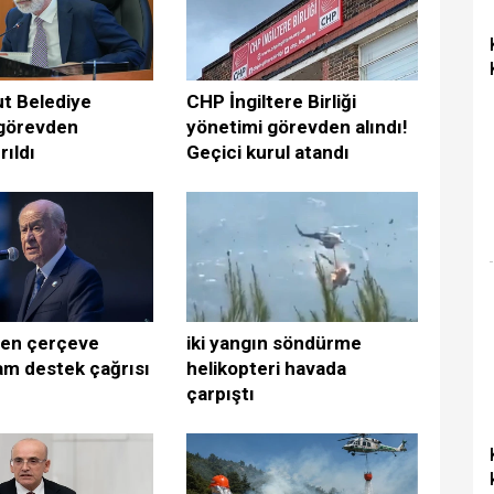
t Belediye
CHP İngiltere Birliği
görevden
yönetimi görevden alındı!
rıldı
Geçici kurul atandı
den çerçeve
iki yangın söndürme
am destek çağrısı
helikopteri havada
çarpıştı