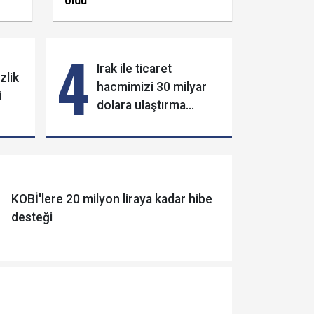
oldu
4
Irak ile ticaret
zlik
hacmimizi 30 milyar
ü
dolara ulaştırma
konusunda kararlıyız
KOBİ'lere 20 milyon liraya kadar hibe
desteği