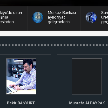
kiye’de uzun
Merkez Bankası
Sana
lışma
aylık fiyat
üre
esinden
gelişmelerini
geç
imlilik odaklı
yayımladı
dele geçiş
rısı
Bekir BAŞYURT
Mustafa ALBAYRAK