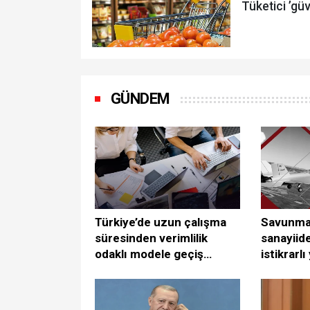
Tüketici ’gü
GÜNDEM
Türkiye’de uzun çalışma
Savunma 
süresinden verimlilik
sanayiide
odaklı modele geçiş
istikrarl
çağrısı