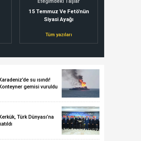
Eteğimdeki Taşlar
15 Temmuz Ve Fetö'nün
Siyasi Ayağı
Tüm yazıları
Karadeniz’de su ısındı!
Konteyner gemisi vuruldu
Kerkük, Türk Dünyası’na
katıldı