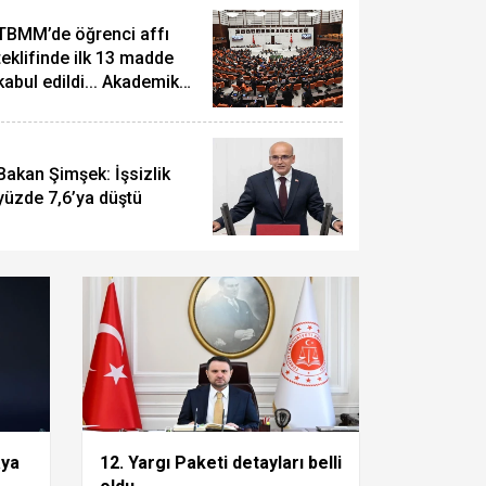
TBMM’de öğrenci affı
teklifinde ilk 13 madde
kabul edildi... Akademik
umhurbaşkanı Erdoğan, Su
sahteciliğe ağır yaptırım
rabistan Veliaht Prensi ile
Bakan Şimşek: İşsizlik
yüzde 7,6’ya düştü
aya
12. Yargı Paketi detayları belli