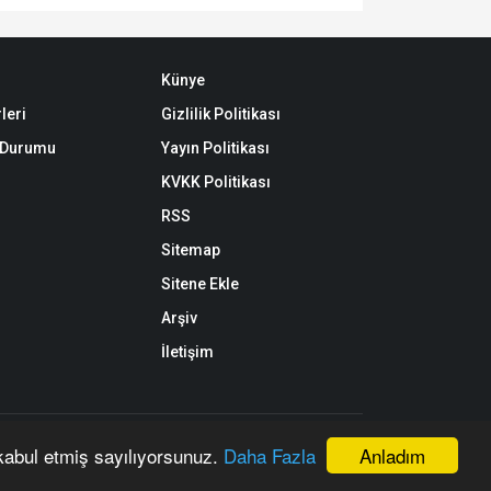
Künye
leri
Gizlilik Politikası
k Durumu
Yayın Politikası
KVKK Politikası
RSS
Sitemap
Sitene Ekle
Arşiv
İletişim
aynak gösterilerek dahi kullanılamaz.
Anladım
 kabul etmiş sayılıyorsunuz.
Daha Fazla