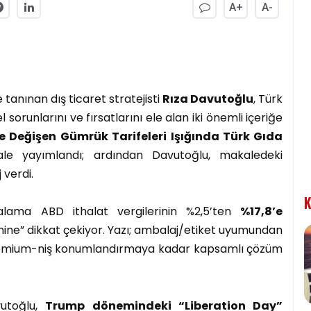
A+
A-
 tanınan dış ticaret stratejisti
Rıza Davutoğlu
, Türk
orunlarını ve fırsatlarını ele alan iki önemli içeriğe
e Değişen Gümrük Tarifeleri Işığında Türk Gıda
le yayımlandı; ardından Davutoğlu, makaledeki
 verdi.
K
alama ABD ithalat vergilerinin %2,5’ten
%17,8’e
mine” dikkat çekiyor. Yazı; ambalaj/etiket uyumundan
 premium-niş konumlandırmaya kadar kapsamlı çözüm
vutoğlu,
Trump dönemindeki “Liberation Day”