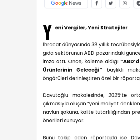
Y
eni Vergiler, Yeni Stratejiler
İhracat dünyasında 38 yıllık tecrübesiyle
gıda sektörünün ABD pazarındaki güncel s
imza attı. Önce, kaleme aldığı
“ABD’d
Ürünlerinin Geleceği”
başlıklı maka
öngörüleri derinleştiren özel bir röportaj
Davutoğlu makalesinde, 2025’te ort
çıkmasıyla oluşan “yeni maliyet denkle
navlun şokuna, kalite tutarlılığından
önerileri sunuyor.
Bunu takip eden röportajda ise Da