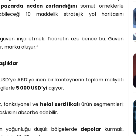
n pazarda neden zorlandığını
somut örneklerle
abileceği 10 maddelik stratejik yol haritasını
 güven inşa etmek. Ticaretin özü bence bu. Güven
er, marka oluşur.”
şlıklar
D’ye ABD’ye inen bir konteynerin toplam maliyeti
rgilerle
5 000 USD’yi
aşıyor.
z, fonksiyonel ve
helal sertifikalı
ürün segmentleri;
askısını absorbe edebilir.
an yoğunluğu düşük bölgelerde
depolar
kurmak,