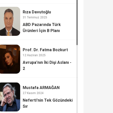
Rıza Davutoğlu
31 Temmuz 2025
ABD Pazarında Türk
Ürünleri İçin B Planı
Prof. Dr. Fatma Bozkurt
12 Haziran 2025
Avrupa’nın İki Dişi Aslanı -
2
Mustafa ARMAĞAN
27 Kasım 2024
Neferti'nin Tek Gözündeki
Sır