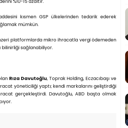
rini %10-15 azaltır.
esini kısmen GSP ülkelerinden tedarik ederek
sağlamak mümkün.
eri platformlarda mikro ihracatla vergi ödemeden
linirliği sağlanabiliyor.
olan
Rıza Davutoğlu
, Toprak Holding, Eczacıbaşı ve
cat yöneticiliği yaptı; kendi markalarını geliştirdiği
hracat gerçekleştirdi. Davutoğlu, ABD başta olmak
pıyor.