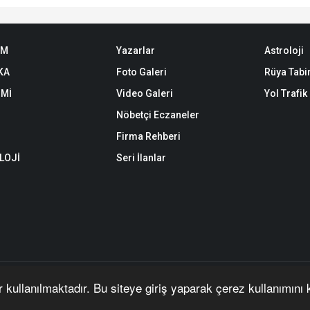
EM
Yazarlar
Astroloji
KA
Foto Galeri
Rüya Tabir
Mİ
Video Galeri
Yol Trafi
Nöbetçi Eczaneler
Firma Rehberi
LOJİ
Seri İlanlar
yazı, haber, video ve fotoğrafların her türlü hakkı saklıdır. İzin alınmadan, k
r kullanılmaktadır. Bu siteye giriş yaparak çerez kullanımını
ıdır. | Yazılım:
Onemsoft