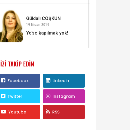
Güldalı COŞKUN
19 Nisan 2019
Ye’se kapılmak yok!
IZI TAKIP EDIN
Facebook
Linkedin
Twitter
Instagram
Youtube
RSS