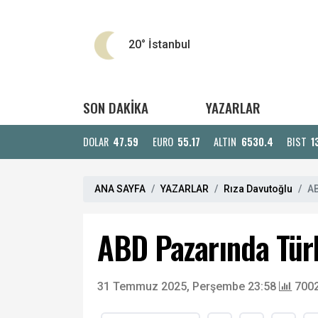
20°
İstanbul
SON DAKİKA
YAZARLAR
DOLAR
47.59
EURO
55.17
ALTIN
6530.4
BIST
1
ANA SAYFA
YAZARLAR
Rıza Davutoğlu
AB
ABD Pazarında Türk
31 Temmuz 2025, Perşembe 23:58
7002