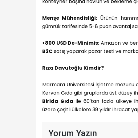
konteyner başına navlun ve bekleme gide
Menşe Mühendisliği:
Ürünün hammadd
gümrük tarifesinde 5-8 puan avantaj 
<800 USD De-Minimis:
Amazon ve benz
B2C
satış yaparak pazar testi ve marka bi
Rıza Davutoğlu Kimdir?
Marmara Üniversitesi İşletme mezunu 
Kervan Gıda gibi gruplarda üst düzey ihra
Birida Gıda
ile 60’tan fazla ülkeye i
üzere çeşitli ülkelere 38 yıldır ihracat ya
Yorum Yazın