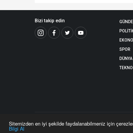
Bizi takip edin
GÜND
POLİTİ
EKONO
SPOR
DÜNYA
TEKNO
https://www.muzakerat.com/ internet sitesinde yayınlanan 
Sitemizden en iyi şekilde faydalanabilmeniz için çerezle
Copyright © 2026 Müzakerat 2017 - 2025 - Tüm hakları sakl
Bilgi Al