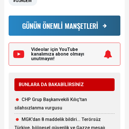
#GÜNDEM
GÜNÜN ÖNEMLİ MANŞETLERİ
Videolar için YouTube
kanalımıza
abone olmayı
unutmayın!
BUNLARA DA BAKABİLİRSİNİZ
CHP Grup Başkanvekili Kılıç’tan
silahsızlanma vurgusu
MGK’dan 8 maddelik bildiri... Terörsüz
Türkiye, bölgesel güvenlik ve Gazze mesajı