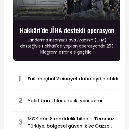
Hakkâri’de JİHA destekli operasyon
Jandarma İnsansız Hava Aracının (JİHA)
desteğiyle Hakkari'de yapılan operasyonda 253
kilogram esrar ele geçirildi.
1
Faili meçhul 2 cinayet daha aydınlatıldı
2
Yakıt barcı filosuna iki yeni gemi
MGK’dan 8 maddelik bildiri... Terörsüz
3
Türkiye, bölgesel güvenlik ve Gazze