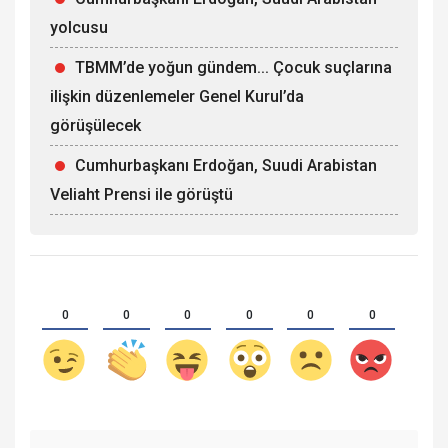
yolcusu
TBMM’de yoğun gündem... Çocuk suçlarına
ilişkin düzenlemeler Genel Kurul’da
görüşülecek
Cumhurbaşkanı Erdoğan, Suudi Arabistan
Veliaht Prensi ile görüştü
0
0
0
0
0
0