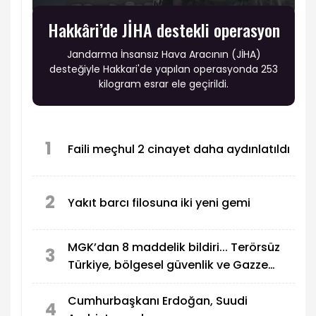
Hakkâri’de JİHA destekli operasyon
Jandarma İnsansız Hava Aracının (JİHA)
desteğiyle Hakkari'de yapılan operasyonda 253
kilogram esrar ele geçirildi.
1
Faili meçhul 2 cinayet daha aydınlatıldı
2
Yakıt barcı filosuna iki yeni gemi
MGK’dan 8 maddelik bildiri... Terörsüz
3
Türkiye, bölgesel güvenlik ve Gazze
mesajı
Cumhurbaşkanı Erdoğan, Suudi
4