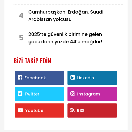
mesajı
Cumhurbaşkanı Erdoğan, Suudi
4
Arabistan yolcusu
2025’te güvenlik birimine gelen
5
çocukların yüzde 44’ü mağdur!
BIZI TAKIP EDIN
Facebook
Linkedin
Twitter
Instagram
Youtube
RSS