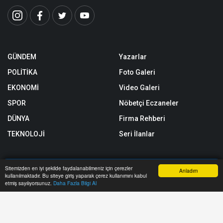
GÜNDEM
Yazarlar
POLİTİKA
Foto Galeri
EKONOMİ
Video Galeri
SPOR
Nöbetçi Eczaneler
DÜNYA
Firma Rehberi
TEKNOLOJİ
Seri İlanlar
Sitemizden en iyi şekilde faydalanabilmeniz için çerezler
Anladım
Astroloji
Künye
kullanılmaktadır. Bu siteye giriş yaparak çerez kullanımını kabul
Anasayfa
Yazarlar
Haber Ara
İhbar Hattı
Menu
etmiş sayılıyorsunuz.
Daha Fazla Bilgi Al
Rüya Tabirleri
Gizlilik Politikası
Yol Trafik Durumu
Yayın Politikası
KVKK Politikası