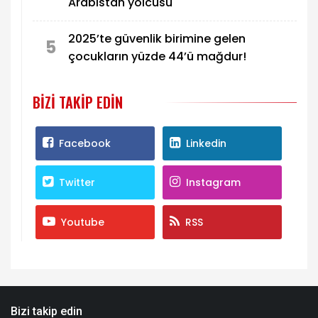
Arabistan yolcusu
2025’te güvenlik birimine gelen
5
çocukların yüzde 44’ü mağdur!
BIZI TAKIP EDIN
Facebook
Linkedin
Twitter
Instagram
Youtube
RSS
Bizi takip edin