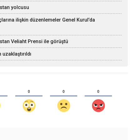
stan yolcusu
rına ilişkin düzenlemeler Genel Kurul’da
an Veliaht Prensi ile görüştü
uzaklaştırıldı
0
0
0