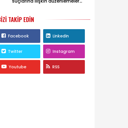
suçlarına ilişkin düzenlemeler
Genel Kurul’da görüşülecek
BIZI TAKIP EDIN
Facebook
Linkedin
Twitter
Instagram
Youtube
RSS