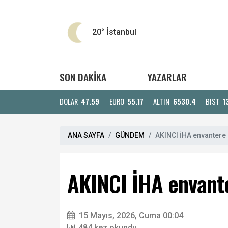
20°
İstanbul
SON DAKİKA
YAZARLAR
DOLAR
47.59
EURO
55.17
ALTIN
6530.4
BIST
1
ANA SAYFA
GÜNDEM
AKINCI İHA envantere 
AKINCI İHA envante
15 Mayıs, 2026, Cuma 00:04
484 kez okundu.