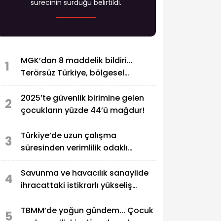
sürecinin sürdüğü belirtildi.
MGK’dan 8 maddelik bildiri...
1
Terörsüz Türkiye, bölgesel
güvenlik ve Gazze mesajı
2025’te güvenlik birimine gelen
2
çocukların yüzde 44’ü mağdur!
Türkiye’de uzun çalışma
3
süresinden verimlilik odaklı
modele geçiş çağrısı
Savunma ve havacılık sanayiide
4
ihracattaki istikrarlı yükseliş
sürüyor
TBMM’de yoğun gündem... Çocuk
5