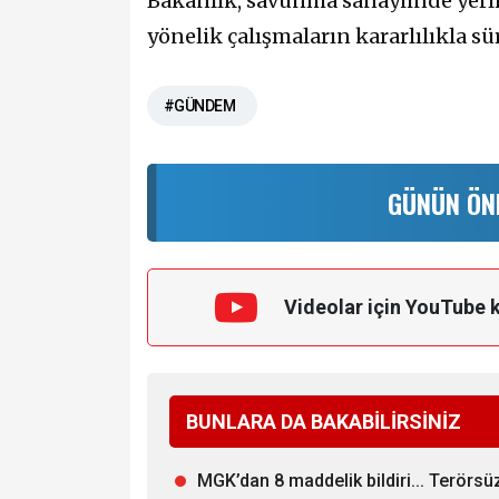
Bakanlık, savunma sanayiinde yerli
yönelik çalışmaların kararlılıkla s
#GÜNDEM
GÜNÜN ÖN
Videolar için YouTube 
BUNLARA DA BAKABİLİRSİNİZ
MGK’dan 8 maddelik bildiri... Terörs