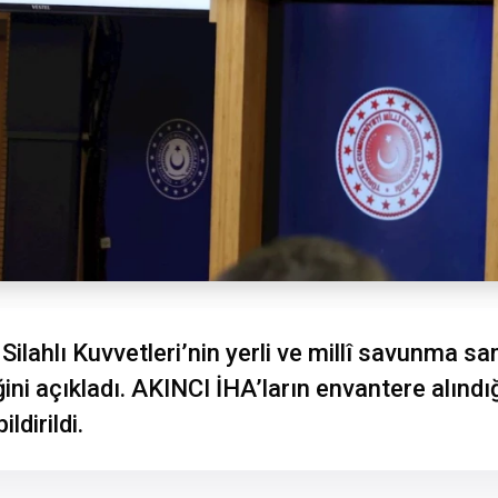
ilahlı Kuvvetleri’nin yerli ve millî savunma san
ni açıkladı. AKINCI İHA’ların envantere alındığ
ldirildi.