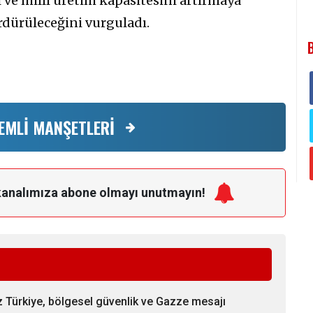
 ve millî üretim kapasitesini artırmaya
ürdürüleceğini vurguladı.
EMLİ MANŞETLERİ
kanalımıza
abone olmayı unutmayın!
üz Türkiye, bölgesel güvenlik ve Gazze mesajı