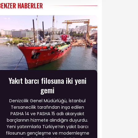
BENZER HABERLER
Yakıt barcı filosuna iki yeni
gemi
Denizcilik Genel Müdürlüğü, İstanbul
Tersanecilik tarafından inşa edilen
PASHA 14 ve PASHA 15 adlı akaryakıt
barçlarının hizmete alındığını duyurdu.
Yeni yatırımlarla Türkiye’nin yakıt barcı
filosunun gençleşme ve modernleşme