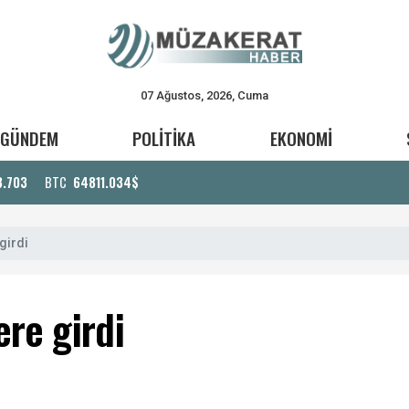
07 Ağustos, 2026, Cuma
GÜNDEM
POLİTİKA
EKONOMİ
3.703
BTC
64811.034$
girdi
re girdi