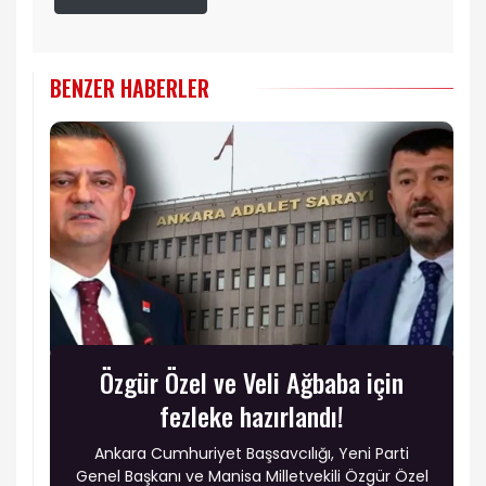
BENZER HABERLER
Özgür Özel ve Veli Ağbaba için
fezleke hazırlandı!
Ankara Cumhuriyet Başsavcılığı, Yeni Parti
Genel Başkanı ve Manisa Milletvekili Özgür Özel