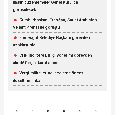
ilişkin düzenlemeler Genel Kurul’da
görüşülecek
Cumhurbaşkanı Erdoğan, Suudi Arabistan
Veliaht Prensi ile görüştü
Etimesgut Belediye Başkanı görevden
uzaklaştırıldı
CHP İngiltere Birliği yönetimi görevden
alındı! Geçici kurul atandı
Vergi mükellefine inceleme öncesi
düzeltme imkanı
0
0
0
0
0
0