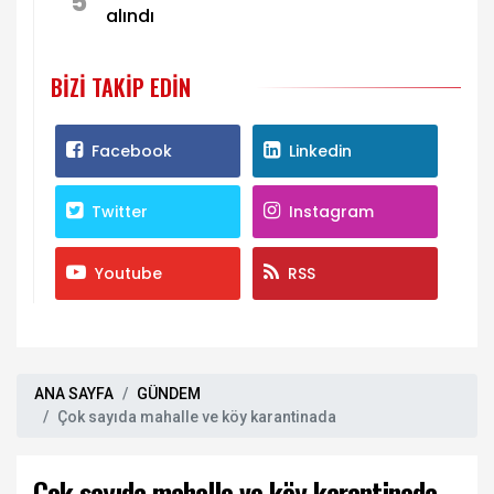
5
alındı
BIZI TAKIP EDIN
Facebook
Linkedin
Twitter
Instagram
Youtube
RSS
ANA SAYFA
GÜNDEM
Çok sayıda mahalle ve köy karantinada
Çok sayıda mahalle ve köy karantinada