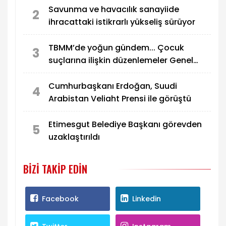
Savunma ve havacılık sanayiide
2
ihracattaki istikrarlı yükseliş sürüyor
TBMM’de yoğun gündem... Çocuk
3
suçlarına ilişkin düzenlemeler Genel
Kurul’da görüşülecek
Cumhurbaşkanı Erdoğan, Suudi
4
Arabistan Veliaht Prensi ile görüştü
Etimesgut Belediye Başkanı görevden
5
uzaklaştırıldı
BIZI TAKIP EDIN
Facebook
Linkedin