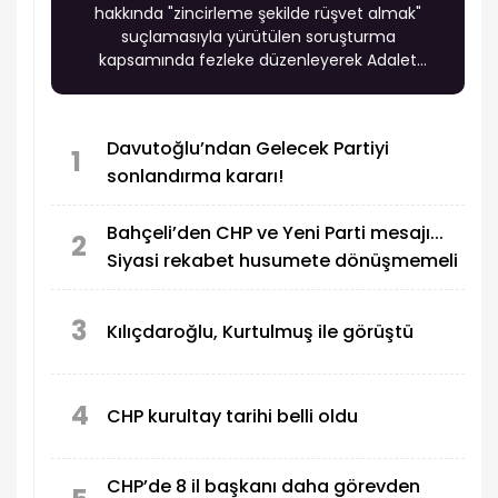
hakkında "zincirleme şekilde rüşvet almak"
suçlamasıyla yürütülen soruşturma
kapsamında fezleke düzenleyerek Adalet
Bakanlığı'na gönderdi. Başsavcılık, Özel'in
yasama dokunulmazlığının kaldırılmasını talep
etti.
Davutoğlu’ndan Gelecek Partiyi
1
sonlandırma kararı!
Bahçeli’den CHP ve Yeni Parti mesajı...
2
Siyasi rekabet husumete dönüşmemeli
3
Kılıçdaroğlu, Kurtulmuş ile görüştü
4
CHP kurultay tarihi belli oldu
CHP’de 8 il başkanı daha görevden