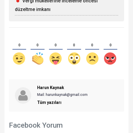
Vergi mükellefine inceleme öncesi
düzeltme imkanı
0
0
0
0
0
0
Harun Kaynak
Mail:
harunkaynak@gmail.com
Tüm yazıları
Facebook Yorum