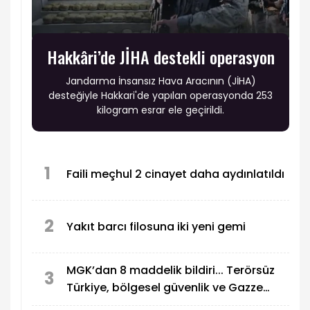
Hakkâri’de JİHA destekli operasyon
Jandarma İnsansız Hava Aracının (JİHA)
desteğiyle Hakkari'de yapılan operasyonda 253
kilogram esrar ele geçirildi.
1
Faili meçhul 2 cinayet daha aydınlatıldı
2
Yakıt barcı filosuna iki yeni gemi
MGK’dan 8 maddelik bildiri... Terörsüz
3
Türkiye, bölgesel güvenlik ve Gazze
mesajı