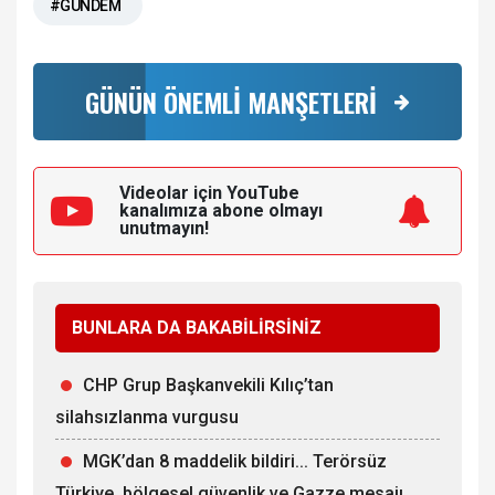
#GÜNDEM
GÜNÜN ÖNEMLİ MANŞETLERİ
Videolar için YouTube
kanalımıza
abone olmayı
unutmayın!
BUNLARA DA BAKABİLİRSİNİZ
CHP Grup Başkanvekili Kılıç’tan
silahsızlanma vurgusu
MGK’dan 8 maddelik bildiri... Terörsüz
Türkiye, bölgesel güvenlik ve Gazze mesajı