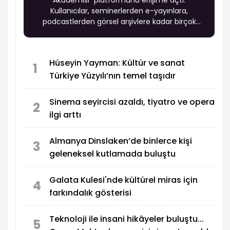
Akademisi” platformunu erişime açtı.
Kullanıcılar, seminerlerden e-yayınlara,
podcastlerden görsel arşivlere kadar birçok
içeriğe tek noktadan ulaşabilecek.
Hüseyin Yayman: Kültür ve sanat
1
Türkiye Yüzyılı’nın temel taşıdır
Sinema seyircisi azaldı, tiyatro ve opera
2
ilgi arttı
Almanya Dinslaken’de binlerce kişi
3
geleneksel kutlamada buluştu
Galata Kulesi'nde kültürel miras için
4
farkındalık gösterisi
Teknoloji ile insani hikâyeler buluştu...
5