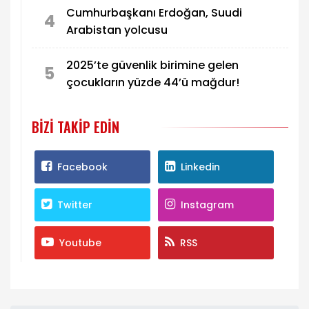
Cumhurbaşkanı Erdoğan, Suudi
4
Arabistan yolcusu
2025’te güvenlik birimine gelen
5
çocukların yüzde 44’ü mağdur!
BIZI TAKIP EDIN
Facebook
Linkedin
Twitter
Instagram
Youtube
RSS