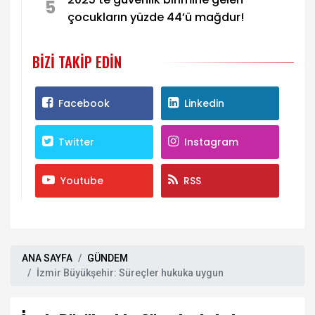
5
çocukların yüzde 44’ü mağdur!
BIZI TAKIP EDIN
Facebook
Linkedin
Twitter
Instagram
Youtube
RSS
ANA SAYFA
GÜNDEM
İzmir Büyükşehir: Süreçler hukuka uygun