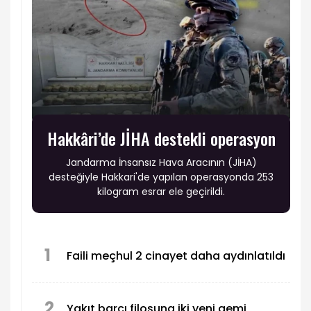
Hakkâri’de JİHA destekli operasyon
Jandarma İnsansız Hava Aracının (JİHA)
desteğiyle Hakkari'de yapılan operasyonda 253
kilogram esrar ele geçirildi.
1
Faili meçhul 2 cinayet daha aydınlatıldı
2
Yakıt barcı filosuna iki yeni gemi