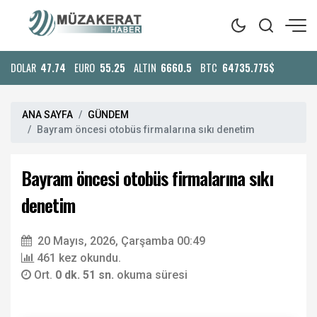
DOLAR
47.74
EURO
55.25
ALTIN
6660.5
BTC
64735.775$
ANA SAYFA
GÜNDEM
Bayram öncesi otobüs firmalarına sıkı denetim
Bayram öncesi otobüs firmalarına sıkı
denetim
20 Mayıs, 2026, Çarşamba 00:49
461 kez okundu.
Ort.
0 dk. 51 sn.
okuma süresi