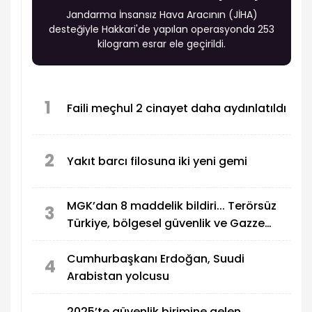
Jandarma İnsansız Hava Aracının (JİHA)
desteğiyle Hakkari'de yapılan operasyonda 253
kilogram esrar ele geçirildi.
1
Faili meçhul 2 cinayet daha aydınlatıldı
2
Yakıt barcı filosuna iki yeni gemi
MGK’dan 8 maddelik bildiri... Terörsüz
3
Türkiye, bölgesel güvenlik ve Gazze
mesajı
Cumhurbaşkanı Erdoğan, Suudi
4
Arabistan yolcusu
2025’te güvenlik birimine gelen