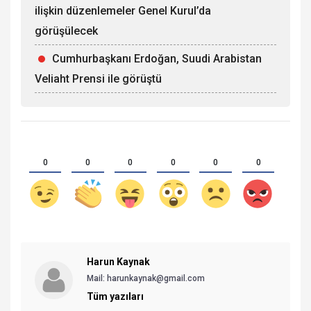
ilişkin düzenlemeler Genel Kurul’da
görüşülecek
Cumhurbaşkanı Erdoğan, Suudi Arabistan
Veliaht Prensi ile görüştü
0
0
0
0
0
0
Harun Kaynak
Mail:
harunkaynak@gmail.com
Tüm yazıları