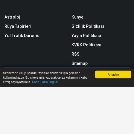
Astroloji
Künye
Rüya Tabirleri
Gizlilik Politikası
Yol Trafik Durumu
Yayın Politikası
KVKK Politikası
RSS
Sitemap
Sitene Ekle
Sitemizden en iyi şekilde faydalanabilmeniz için çerezler
Anladım
kullanılmaktadır. Bu siteye giriş yaparak çerez kullanımını kabul
Anasayfa
Yazarlar
Haber Ara
İhbar Hattı
Menu
etmiş sayılıyorsunuz.
Daha Fazla Bilgi Al
Arşiv
İletişim
https://www.muzakerat.com/ internet sitesinde yayınlanan yazı, haber,
video ve fotoğrafların her türlü hakkı saklıdır. İzin alınmadan, kaynak
gösterilerek dahi kullanılamaz.
Copyright © 2026 Müzakerat 2017 - 2025 - Tüm hakları saklıdır. |