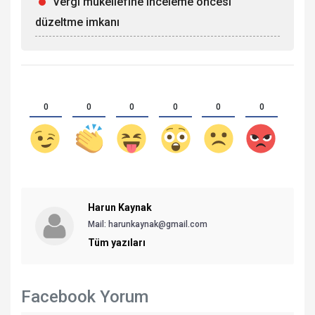
Vergi mükellefine inceleme öncesi
düzeltme imkanı
0
0
0
0
0
0
Harun Kaynak
Mail: harunkaynak@gmail.com
Tüm yazıları
Facebook Yorum