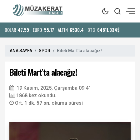
DOLAR
47.59
EURO
55.17
ALTIN
6530.4
BTC
64811.034$
ANA SAYFA
SPOR
Bileti Mart’ta alacağız!
Bileti Mart’ta alacağız!
19 Kasım, 2025, Çarşamba 09:41
1868 kez okundu.
Ort.
1 dk. 57 sn.
okuma süresi