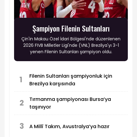
Şampiyon Filenin Sultanları
Çin'in Makau Özel İdari Bölgesi'nde düzenlenen
2026 FIVB Milletler Ligi'nde (VNL) Brezilya'yı 3-1
yenen Filenin Sultanları şampiyon oldu.
Filenin Sultanları şampiyonluk için
1
Brezilya karşısında
Tırmanma şampiyonası Bursa’ya
2
taşınıyor
3
A Millî Takım, Avustralya’ya hazır