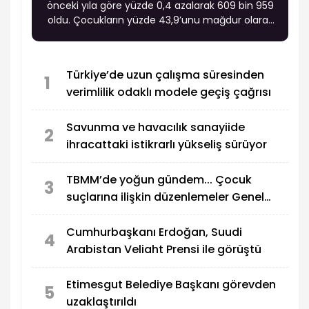
önceki yıla göre yüzde 0,4 azalarak 609 bin 959
oldu. Çocukların yüzde 43,9’unu mağdur olarak
gelenler oluşturdu.
Türkiye’de uzun çalışma süresinden
1
verimlilik odaklı modele geçiş çağrısı
Savunma ve havacılık sanayiide
2
ihracattaki istikrarlı yükseliş sürüyor
TBMM’de yoğun gündem... Çocuk
3
suçlarına ilişkin düzenlemeler Genel
Kurul’da görüşülecek
Cumhurbaşkanı Erdoğan, Suudi
4
Arabistan Veliaht Prensi ile görüştü
Etimesgut Belediye Başkanı görevden
5
uzaklaştırıldı