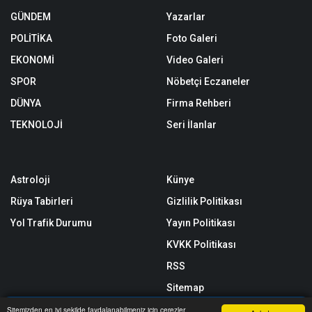
GÜNDEM
Yazarlar
POLİTİKA
Foto Galeri
EKONOMİ
Video Galeri
SPOR
Nöbetçi Eczaneler
DÜNYA
Firma Rehberi
TEKNOLOJİ
Seri İlanlar
Astroloji
Künye
Rüya Tabirleri
Gizlilik Politikası
Yol Trafik Durumu
Yayın Politikası
KVKK Politikası
RSS
Sitemap
Sitene Ekle
Sitemizden en iyi şekilde faydalanabilmeniz için çerezler