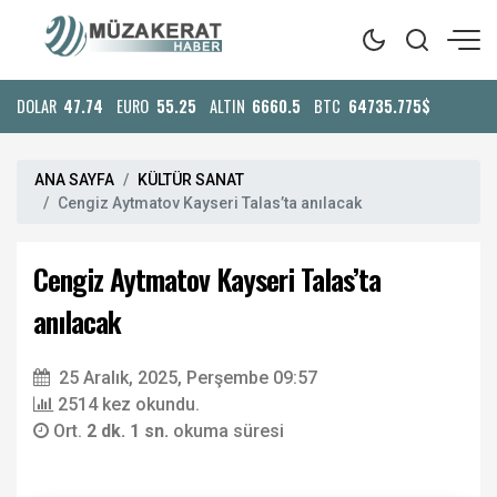
DOLAR
47.74
EURO
55.25
ALTIN
6660.5
BTC
64735.775$
ANA SAYFA
KÜLTÜR SANAT
Cengiz Aytmatov Kayseri Talas’ta anılacak
Cengiz Aytmatov Kayseri Talas’ta
anılacak
25 Aralık, 2025, Perşembe 09:57
2514 kez okundu.
Ort.
2 dk. 1 sn.
okuma süresi