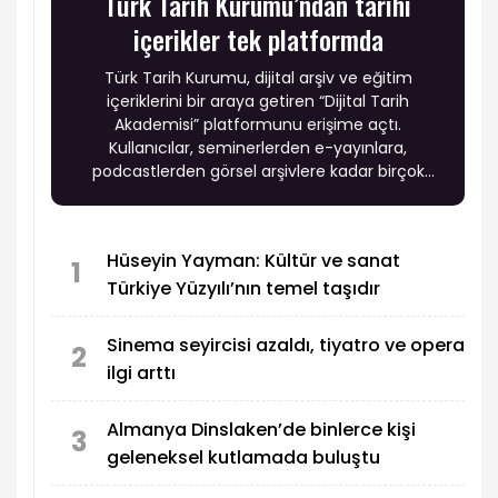
Türk Tarih Kurumu’ndan tarihi
içerikler tek platformda
Türk Tarih Kurumu, dijital arşiv ve eğitim
içeriklerini bir araya getiren “Dijital Tarih
Akademisi” platformunu erişime açtı.
Kullanıcılar, seminerlerden e-yayınlara,
podcastlerden görsel arşivlere kadar birçok
içeriğe tek noktadan ulaşabilecek.
Hüseyin Yayman: Kültür ve sanat
1
Türkiye Yüzyılı’nın temel taşıdır
Sinema seyircisi azaldı, tiyatro ve opera
2
ilgi arttı
Almanya Dinslaken’de binlerce kişi
3
geleneksel kutlamada buluştu