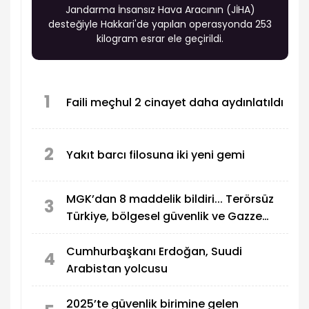
Jandarma İnsansız Hava Aracının (JİHA)
desteğiyle Hakkari'de yapılan operasyonda 253
kilogram esrar ele geçirildi.
1
Faili meçhul 2 cinayet daha aydınlatıldı
2
Yakıt barcı filosuna iki yeni gemi
MGK’dan 8 maddelik bildiri... Terörsüz
3
Türkiye, bölgesel güvenlik ve Gazze
mesajı
Cumhurbaşkanı Erdoğan, Suudi
4
Arabistan yolcusu
2025’te güvenlik birimine gelen