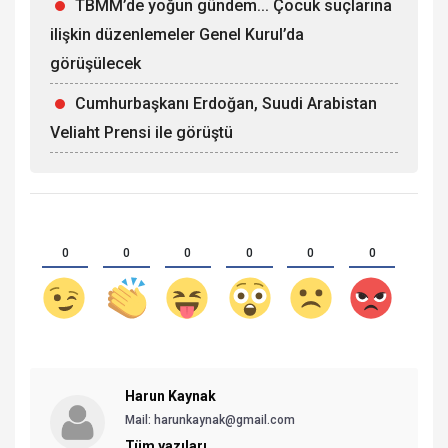
TBMM’de yoğun gündem... Çocuk suçlarına
ilişkin düzenlemeler Genel Kurul’da
görüşülecek
Cumhurbaşkanı Erdoğan, Suudi Arabistan
Veliaht Prensi ile görüştü
0
0
0
0
0
0
Harun Kaynak
Mail:
harunkaynak@gmail.com
Tüm yazıları