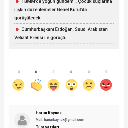
TBMM’de yoğun gündem... Çocuk suçlarına
ilişkin düzenlemeler Genel Kurul’da
görüşülecek
Cumhurbaşkanı Erdoğan, Suudi Arabistan
Veliaht Prensi ile görüştü
0
0
0
0
0
0
Harun Kaynak
Mail: harunkaynak@gmail.com
Tüm yazıları