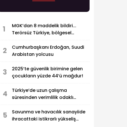
MGK’dan 8 maddelik bildiri...
1
Terörsüz Türkiye, bölgesel
güvenlik ve Gazze mesajı
Cumhurbaşkanı Erdoğan, Suudi
2
Arabistan yolcusu
2025’te güvenlik birimine gelen
3
çocukların yüzde 44’ü mağdur!
Türkiye’de uzun çalışma
4
süresinden verimlilik odaklı
modele geçiş çağrısı
Savunma ve havacılık sanayiide
5
ihracattaki istikrarlı yükseliş
sürüyor