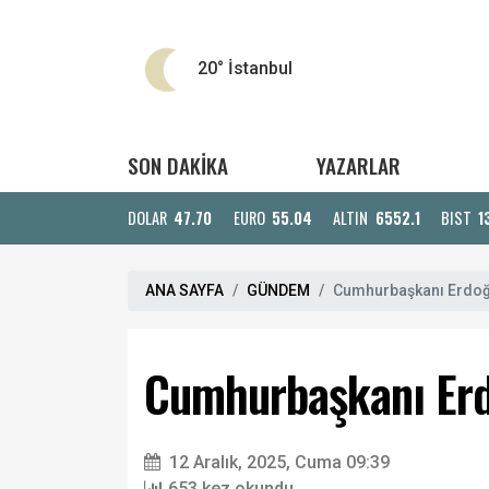
20°
İstanbul
SON DAKİKA
YAZARLAR
DOLAR
47.70
EURO
55.04
ALTIN
6552.1
BIST
1
ANA SAYFA
GÜNDEM
Cumhurbaşkanı Erdoğan
Cumhurbaşkanı Erdo
12 Aralık, 2025, Cuma 09:39
653 kez okundu.