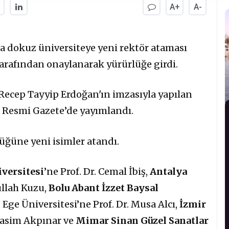
A+
A-
a dokuz üniversiteye yeni rektör ataması
arafından onaylanarak yürürlüğe girdi.
cep Tayyip Erdoğan'ın imzasıyla yapılan
ü Resmi Gazete’de yayımlandı.
üğüne yeni isimler atandı.
iversitesi
’ne Prof. Dr. Cemal İbiş,
Antalya
ullah Kuzu,
Bolu Abant İzzet Baysal
, Ege Üniversitesi’ne Prof. Dr. Musa Alcı,
İzmir
 Rasim Akpınar ve
Mimar Sinan Güzel Sanatlar