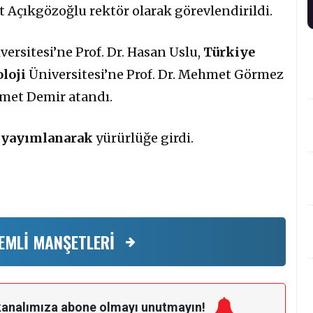
it Açıkgözoğlu rektör olarak görevlendirildi.
versitesi’ne Prof. Dr. Hasan Uslu,
Türkiye
oloji
Üniversitesi’ne Prof. Dr. Mehmet Görmez
Ahmet Demir atandı.
e
yayımlanarak
yürürlüğe girdi.
EMLİ MANŞETLERİ
kanalımıza
abone olmayı unutmayın!