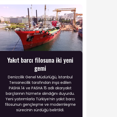
Yakıt barcı filosuna iki yeni
gemi
Denizcilik Genel Müdürlüğü, İstanbul
Tersanecilik tarafından inşa edilen
PASHA 14 ve PASHA 15 adlı akaryakıt
barçlarının hizmete alındığını duyurdu.
Yeni yatırımlarla Türkiye’nin yakıt barcı
filosunun gençleşme ve modernleşme
sürecinin sürdüğü belirtildi.