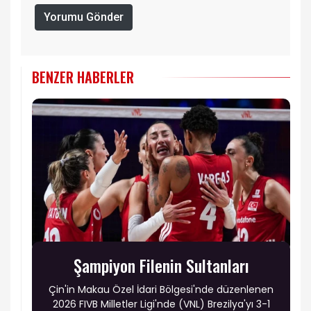
Yorumu Gönder
BENZER HABERLER
Şampiyon Filenin Sultanları
Çin'in Makau Özel İdari Bölgesi'nde düzenlenen
2026 FIVB Milletler Ligi'nde (VNL) Brezilya'yı 3-1