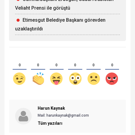
Veliaht Prensi ile görüştü
Etimesgut Belediye Başkanı görevden
uzaklaştırıldı
0
0
0
0
0
0
Harun Kaynak
Mail:
harunkaynak@gmail.com
Tüm yazıları