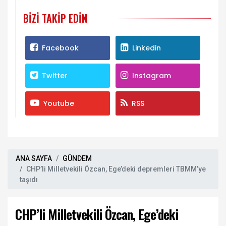
BIZI TAKIP EDIN
Facebook
Linkedin
Twitter
Instagram
Youtube
RSS
ANA SAYFA
GÜNDEM
CHP’li Milletvekili Özcan, Ege’deki depremleri TBMM’ye
taşıdı
CHP’li Milletvekili Özcan, Ege’deki