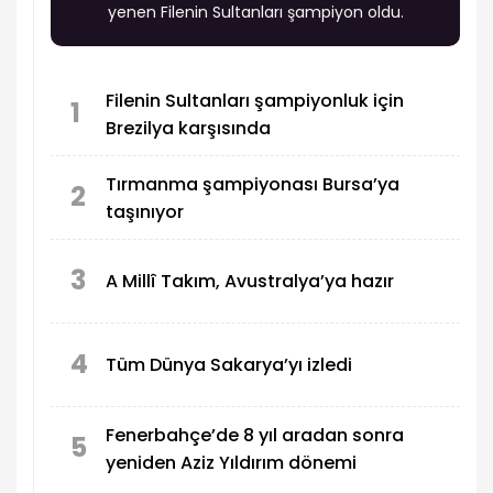
yenen Filenin Sultanları şampiyon oldu.
Filenin Sultanları şampiyonluk için
1
Brezilya karşısında
Tırmanma şampiyonası Bursa’ya
2
taşınıyor
3
A Millî Takım, Avustralya’ya hazır
4
Tüm Dünya Sakarya’yı izledi
Fenerbahçe’de 8 yıl aradan sonra
5
yeniden Aziz Yıldırım dönemi