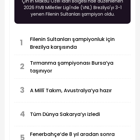
Çin'in Makau Özel İdari Bölgesi'nde düzenlenen
2026 FIVB Milletler Ligi'nde (VNL) Brezilya'yı 3-1
yenen Filenin Sultanları şampiyon oldu.
Filenin Sultanları şampiyonluk için
1
Brezilya karşısında
Tırmanma şampiyonası Bursa’ya
2
taşınıyor
3
A Millî Takım, Avustralya’ya hazır
4
Tüm Dünya Sakarya’yı izledi
Fenerbahçe’de 8 yıl aradan sonra
5