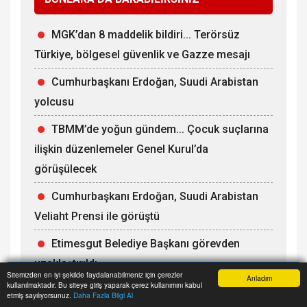
MGK’dan 8 maddelik bildiri... Terörsüz
Türkiye, bölgesel güvenlik ve Gazze mesajı
Cumhurbaşkanı Erdoğan, Suudi Arabistan
yolcusu
TBMM’de yoğun gündem... Çocuk suçlarına
ilişkin düzenlemeler Genel Kurul’da
görüşülecek
Cumhurbaşkanı Erdoğan, Suudi Arabistan
Veliaht Prensi ile görüştü
Etimesgut Belediye Başkanı görevden
uzaklaştırıldı
Sitemizden en iyi şekilde faydalanabilmeniz için çerezler
Anladım
kullanılmaktadır. Bu siteye giriş yaparak çerez kullanımını kabul
Anasayfa
Yazarlar
Haber Ara
İhbar Hattı
Menu
etmiş sayılıyorsunuz.
Daha Fazla Bilgi Al