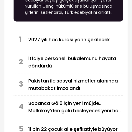
edebiyat söyleşi gerçekleştirildi. Şair-yazar
Nurullah Genç, hükümlülerle buluşmasında
şiirlerini seslendirdi, Türk edebiyatını anlattı.
1
2027 yılı hac kurası yarın çekilecek
İtfaiye personeli bukalemunu hayata
2
döndürdü
Pakistan ile sosyal hizmetler alanında
3
mutabakat imzalandı
Sapanca Gölü için yeni müjde...
4
Mollaköy’den gölü besleyecek yeni hat
devrede
5
11 bin 22 çocuk aile şefkatiyle büyüyor