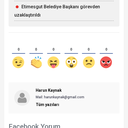
Etimesgut Belediye Başkanı görevden
uzaklaştırıldı
0
0
0
0
0
0
Harun Kaynak
Mail:
harunkaynak@gmail.com
Tüm yazıları
Facebook Yorum