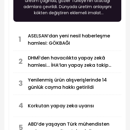
üretim çağında, gözler Türkiye'nin atacağı
adımlara çevrildi. Dünyada üretim anlayışını
kökten değiştiren eklemeli imalat
teknolojilerinin Türkiye için tarihi bir fırsat
sunarken, Türkiye yeni dönemde teknolojiyi
satın alan değil; kendi 3D yazıcılarını,
ASELSAN’dan yeni nesil haberleşme
yazılımlarını ve malzemelerini geliştiren, yüksek
1
hamlesi: GÖKBAĞI
katma değerli üretim yapan ve ihracat
gerçekleştiren küresel bir üretim üssü olacak.
DHMİ’den havacılıkta yapay zekâ
2
hamlesi... İHA’ları yapay zeka takip
edecek!
Yenilenmiş ürün alışverişlerinde 14
3
günlük cayma hakkı getirildi
4
Korkutan yapay zeka uyarısı
ABD’de yaşayan Türk mühendisten
5