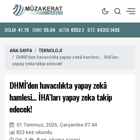
DOLAR
47.70
EURO
55.04
ALTIN
6552.1
BTC
64312.149$
ANA SAYFA
TEKNOLOJİ
DHMİ’den havacılıkta yapay zekâ hamlesi... İHA’ları
yapay zeka takip edecek!
DHMİ’den havacılıkta yapay zekâ
hamlesi... İHA’ları yapay zeka takip
edecek!
01 Temmuz, 2026, Çarşamba 07:44
823 kez okundu.
Ort.
2 dk. 8 sn.
okuma süresi