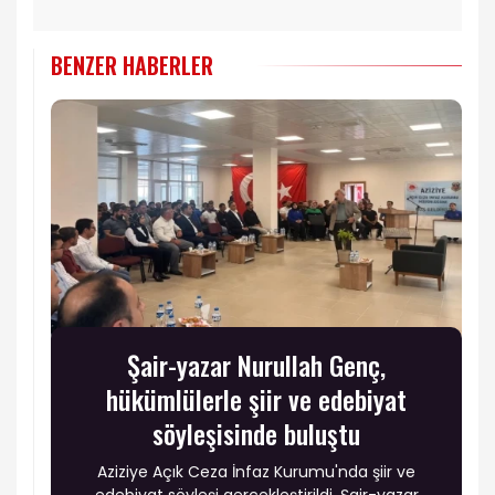
BENZER HABERLER
Şair-yazar Nurullah Genç,
hükümlülerle şiir ve edebiyat
söyleşisinde buluştu
Aziziye Açık Ceza İnfaz Kurumu'nda şiir ve