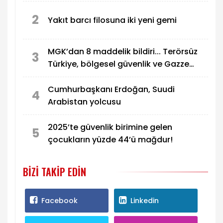
2
Yakıt barcı filosuna iki yeni gemi
MGK’dan 8 maddelik bildiri... Terörsüz
3
Türkiye, bölgesel güvenlik ve Gazze
mesajı
Cumhurbaşkanı Erdoğan, Suudi
4
Arabistan yolcusu
2025’te güvenlik birimine gelen
5
çocukların yüzde 44’ü mağdur!
BIZI TAKIP EDIN
Facebook
Linkedin