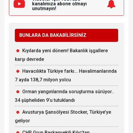
kanalımıza
abone olmayı
unutmayın!
BUNLARA DA BAKABİLİRSİNİZ
Kıyılarda yeni dönem! Bakanlık işgallere
karşı devrede
Havacılıkta Türkiye farkı... Havalimanlarında
7 ayda 138,7 milyon yolcu
Orman yangınlarında soruşturma sürüyor..
34 şüpheliden 9’u tutuklandı
Avusturya Şansölyesi Stocker, Türkiye’ye
geliyor
CHP Grup Başkanvekili Kılıç’tan