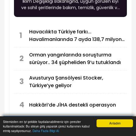
İklim Değişikliği Bakanlığına, uygun görülen kıyı
ve sahil şeritlerinde bakım, temizlik, güvenlik ve
işletme faaliyetlerini yürütme yetkisi verildi.
Havacılıkta Türkiye farkı...
1
Havalimanlarında 7 ayda 138,7 milyon
yolcu
Orman yangınlarında soruşturma
2
sürüyor.. 34 şüpheliden 9’u tutuklandı
Avusturya Şansölyesi Stocker,
3
Türkiye’ye geliyor
4
Hakkâri’de JİHA destekli operasyon
Sitemizden en iyi şekilde faydalanabilmeniz için çerezler
Anladım
5
kullanılmaktadır. Bu siteye giriş yaparak çerez kullanımını kabul
Faili meçhul 2 cinayet daha aydınlatıldı
Anasayfa
Yazarlar
Haber Ara
İhbar Hattı
Menu
etmiş sayılıyorsunuz.
Daha Fazla Bilgi Al