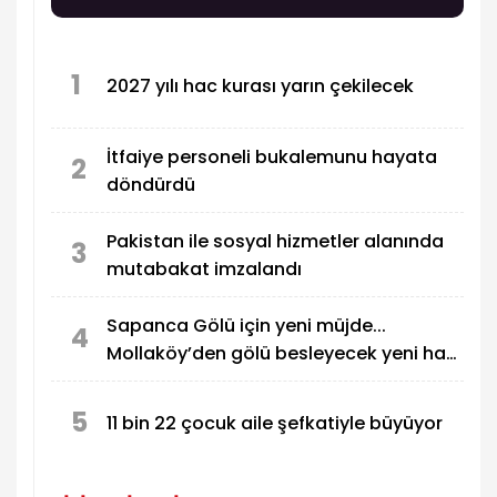
1
2027 yılı hac kurası yarın çekilecek
İtfaiye personeli bukalemunu hayata
2
döndürdü
Pakistan ile sosyal hizmetler alanında
3
mutabakat imzalandı
Sapanca Gölü için yeni müjde...
4
Mollaköy’den gölü besleyecek yeni hat
devrede
5
11 bin 22 çocuk aile şefkatiyle büyüyor