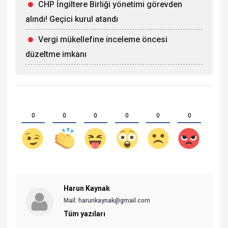
CHP İngiltere Birliği yönetimi görevden
alındı! Geçici kurul atandı
Vergi mükellefine inceleme öncesi
düzeltme imkanı
0
0
0
0
0
0
Harun Kaynak
Mail:
harunkaynak@gmail.com
Tüm yazıları