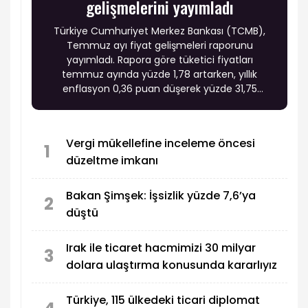
gelişmelerini yayımladı
Türkiye Cumhuriyet Merkez Bankası (TCMB),
Temmuz ayı fiyat gelişmeleri raporunu
yayımladı. Rapora göre tüketici fiyatları
temmuz ayında yüzde 1,78 artarken, yıllık
enflasyon 0,36 puan düşerek yüzde 31,75
seviyesine geriledi. Fiyat gelişmelerinde enerji,
gıda ve hizmet gruplarındaki hareketlerin yanı
sıra temel mallardaki olumlu seyir enflasyon
Vergi mükellefine inceleme öncesi
görünümünde belirleyici oldu.
1
düzeltme imkanı
Bakan Şimşek: İşsizlik yüzde 7,6’ya
2
düştü
Irak ile ticaret hacmimizi 30 milyar
3
dolara ulaştırma konusunda kararlıyız
Türkiye, 115 ülkedeki ticari diplomat