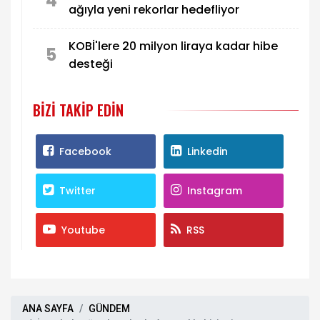
4
ağıyla yeni rekorlar hedefliyor
KOBİ'lere 20 milyon liraya kadar hibe
5
desteği
BIZI TAKIP EDIN
Facebook
Linkedin
Twitter
Instagram
Youtube
RSS
ANA SAYFA
GÜNDEM