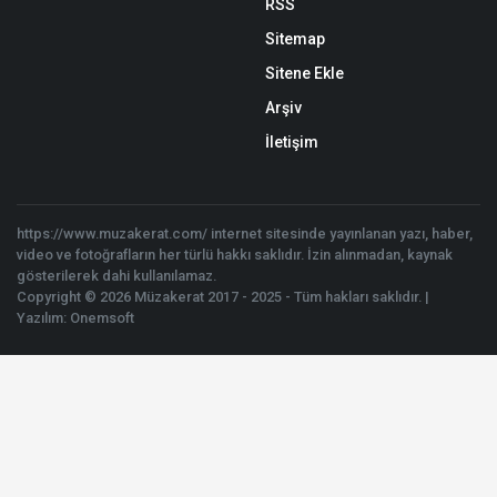
RSS
Sitemap
Sitene Ekle
Arşiv
İletişim
https://www.muzakerat.com/ internet sitesinde yayınlanan yazı, haber,
video ve fotoğrafların her türlü hakkı saklıdır. İzin alınmadan, kaynak
gösterilerek dahi kullanılamaz.
Copyright © 2026 Müzakerat 2017 - 2025 - Tüm hakları saklıdır. |
Yazılım:
Onemsoft