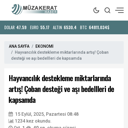
DOLAR
47.59
EURO
55.17
ALTIN
6530.4
BTC
64811.034$
ANA SAYFA
EKONOMİ
Hayvancılık destekleme miktarlarında artış! Çoban
desteği ve aşı bedellleri de kapsamda
Hayvancılık destekleme miktarlarında
artış! Çoban desteği ve aşı bedellleri de
kapsamda
15 Eylül, 2025, Pazartesi 08:48
1234 kez okundu.
Ort.
1 dk. 40 sn.
okuma süresi