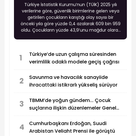
Türkiye İstatistik Kurumu’nun (TÜİK) 2025 yılı
verilerine göre, güvenlik birimlerine gelen veya
getirilen çocukların karıştığı olay sayısı bir
önceki yıla göre yüzde 0,4 azalarak 609 bin 959
oldu. Çocukların yüzde 43,9’unu mağdur olarak
gelenler oluşturdu.
Türkiye’de uzun çalışma süresinden
1
verimlilik odaklı modele geçiş çağrısı
Savunma ve havacılık sanayiide
2
ihracattaki istikrarlı yükseliş sürüyor
TBMM’de yoğun gündem... Çocuk
3
suçlarına ilişkin düzenlemeler Genel
Kurul’da görüşülecek
Cumhurbaşkanı Erdoğan, Suudi
4
Arabistan Veliaht Prensi ile görüştü