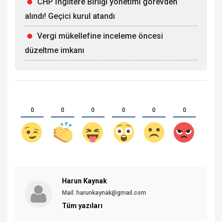
CHP İngiltere Birliği yönetimi görevden
alındı! Geçici kurul atandı
Vergi mükellefine inceleme öncesi
düzeltme imkanı
0
0
0
0
0
0
Harun Kaynak
Mail: harunkaynak@gmail.com
Tüm yazıları