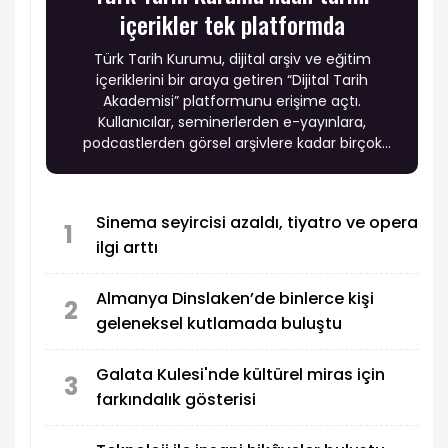
içerikler tek platformda
Türk Tarih Kurumu, dijital arşiv ve eğitim
içeriklerini bir araya getiren “Dijital Tarih
Akademisi” platformunu erişime açtı.
Kullanıcılar, seminerlerden e-yayınlara,
podcastlerden görsel arşivlere kadar birçok
içeriğe tek noktadan ulaşabilecek.
Sinema seyircisi azaldı, tiyatro ve opera
1
ilgi arttı
Almanya Dinslaken’de binlerce kişi
2
geleneksel kutlamada buluştu
Galata Kulesi'nde kültürel miras için
3
farkındalık gösterisi