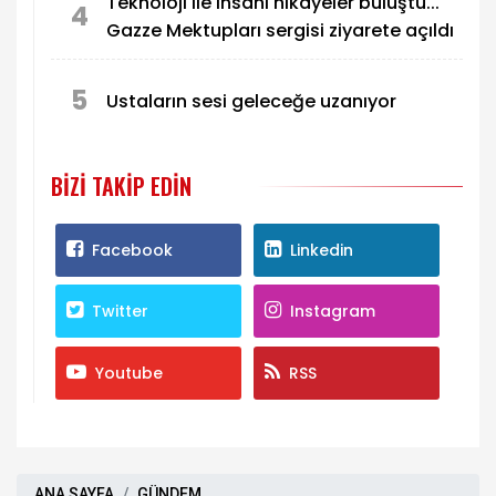
Teknoloji ile insani hikâyeler buluştu...
4
Gazze Mektupları sergisi ziyarete açıldı
5
Ustaların sesi geleceğe uzanıyor
BIZI TAKIP EDIN
Facebook
Linkedin
Twitter
Instagram
Youtube
RSS
ANA SAYFA
GÜNDEM