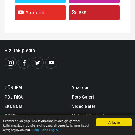
Youtube
RSS
Bizi takip edin
GÜNDEM
Yazarlar
POLİTİKA
Foto Galeri
EKONOMİ
Video Galeri
SPOR
Nöbetçi Eczaneler
Sitemizden en iyi şekilde faydalanabilmeniz için çerezler
Anladım
DÜNYA
Firma Rehberi
kullanılmaktadır. Bu siteye giriş yaparak çerez kullanımını kabul
Anasayfa
Yazarlar
Haber Ara
İhbar Hattı
Menu
etmiş sayılıyorsunuz.
Daha Fazla Bilgi Al
TEKNOLOJİ
Seri İlanlar