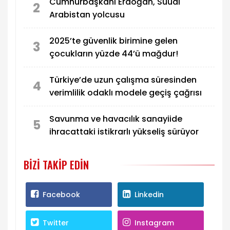
Cumhurbaşkanı Erdoğan, Suudi
2
Arabistan yolcusu
2025’te güvenlik birimine gelen
3
çocukların yüzde 44’ü mağdur!
Türkiye’de uzun çalışma süresinden
4
verimlilik odaklı modele geçiş çağrısı
Savunma ve havacılık sanayiide
5
ihracattaki istikrarlı yükseliş sürüyor
BIZI TAKIP EDIN
Facebook
Linkedin
Twitter
Instagram