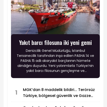
Yakıt barcı filosuna iki yeni gemi
Denizcilik Genel Müdürlüğü, İstanbul
Tersanecilik tarafından inşa edilen PASHA 14 ve
PASHA 15 adlı akaryakıt barçlarının hizmete
alındığını duyurdu. Yeni yatırımlarla Türkiye’nin
yakıt barcı filosunun gençleşme ve
modernleşme sürecinin sürdüğü belirtildi.
MGK’dan 8 maddelik bildiri... Terörsüz
1
Türkiye, bölgesel güvenlik ve Gazze
mesajı