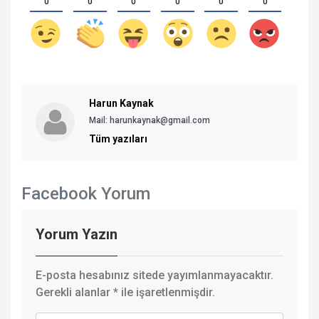
0
0
0
0
0
0
Harun Kaynak
Mail: harunkaynak@gmail.com
Tüm yazıları
Facebook Yorum
Yorum Yazın
E-posta hesabınız sitede yayımlanmayacaktır.
Gerekli alanlar
*
ile işaretlenmişdir.