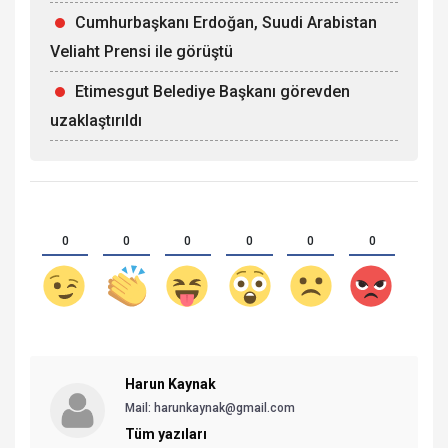
Cumhurbaşkanı Erdoğan, Suudi Arabistan
Veliaht Prensi ile görüştü
Etimesgut Belediye Başkanı görevden
uzaklaştırıldı
0
0
0
0
0
0
Harun Kaynak
Mail:
harunkaynak@gmail.com
Tüm yazıları