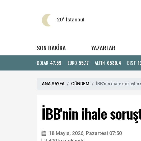
20°
İstanbul
SON DAKİKA
YAZARLAR
DOLAR
47.59
EURO
55.17
ALTIN
6530.4
BIST
1
ANA SAYFA
GÜNDEM
İBB'nin ihale soruştu
İBB'nin ihale soru
18 Mayıs, 2026, Pazartesi 07:50
400 kez okundu.