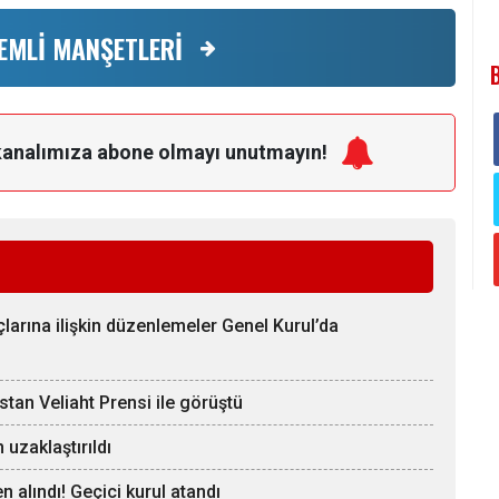
EMLİ MANŞETLERİ
kanalımıza
abone olmayı unutmayın!
rına ilişkin düzenlemeler Genel Kurul’da
an Veliaht Prensi ile görüştü
uzaklaştırıldı
n alındı! Geçici kurul atandı