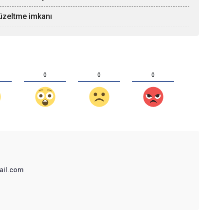
üzeltme imkanı
0
0
0
ail.com