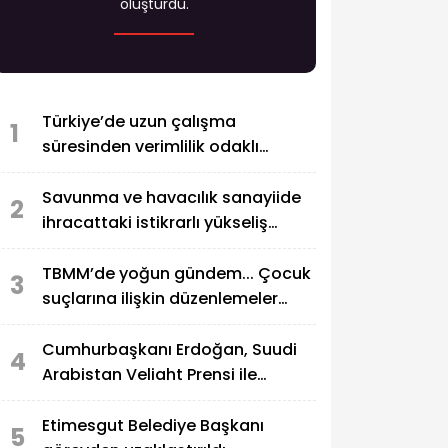
oluşturdu.
Türkiye’de uzun çalışma
1
süresinden verimlilik odaklı
modele geçiş çağrısı
Savunma ve havacılık sanayiide
2
ihracattaki istikrarlı yükseliş
sürüyor
TBMM’de yoğun gündem... Çocuk
3
suçlarına ilişkin düzenlemeler
Genel Kurul’da görüşülecek
Cumhurbaşkanı Erdoğan, Suudi
4
Arabistan Veliaht Prensi ile
görüştü
Etimesgut Belediye Başkanı
5