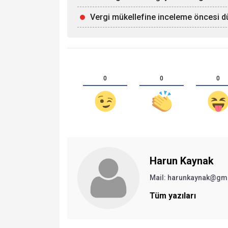
Vergi mükellefine inceleme öncesi d
0
0
0
Harun Kaynak
Mail:
harunkaynak@gm
Tüm yazıları