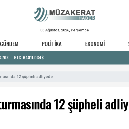
06 Ağustos, 2026, Perşembe
GÜNDEM
POLİTİKA
EKONOMİ
3.703
BTC
64811.034$
rmasında 12 şüpheli adliyede
şturmasında 12 şüpheli adli