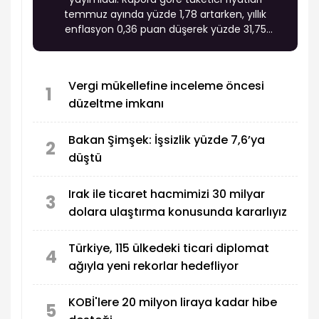
temmuz ayında yüzde 1,78 artarken, yıllık
enflasyon 0,36 puan düşerek yüzde 31,75
seviyesine geriledi. Fiyat gelişmelerinde enerji,
gıda ve hizmet gruplarındaki hareketlerin yanı
sıra temel mallardaki olumlu seyir enflasyon
Vergi mükellefine inceleme öncesi
görünümünde belirleyici oldu.
1
düzeltme imkanı
Bakan Şimşek: İşsizlik yüzde 7,6’ya
2
düştü
Irak ile ticaret hacmimizi 30 milyar
3
dolara ulaştırma konusunda kararlıyız
Türkiye, 115 ülkedeki ticari diplomat
4
ağıyla yeni rekorlar hedefliyor
KOBİ'lere 20 milyon liraya kadar hibe
5