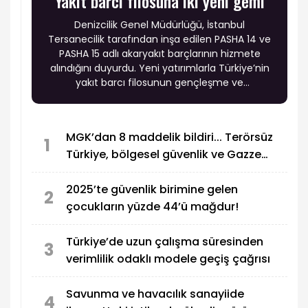
Yakıt barcı filosuna iki yeni gemi
Denizcilik Genel Müdürlüğü, İstanbul
Tersanecilik tarafından inşa edilen PASHA 14 ve
PASHA 15 adlı akaryakıt barçlarının hizmete
alındığını duyurdu. Yeni yatırımlarla Türkiye’nin
yakıt barcı filosunun gençleşme ve
modernleşme sürecinin sürdüğü belirtildi.
MGK’dan 8 maddelik bildiri... Terörsüz
1
Türkiye, bölgesel güvenlik ve Gazze
mesajı
2025’te güvenlik birimine gelen
2
çocukların yüzde 44’ü mağdur!
Türkiye’de uzun çalışma süresinden
3
verimlilik odaklı modele geçiş çağrısı
Savunma ve havacılık sanayiide
4