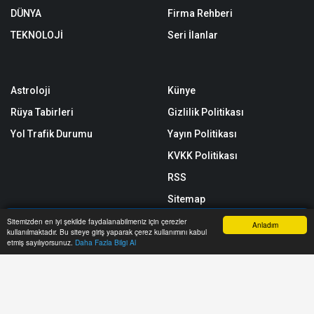
DÜNYA
Firma Rehberi
TEKNOLOJİ
Seri İlanlar
Astroloji
Künye
Rüya Tabirleri
Gizlilik Politikası
Yol Trafik Durumu
Yayın Politikası
KVKK Politikası
RSS
Sitemap
Sitene Ekle
Sitemizden en iyi şekilde faydalanabilmeniz için çerezler
Anladım
kullanılmaktadır. Bu siteye giriş yaparak çerez kullanımını kabul
Anasayfa
Yazarlar
Haber Ara
İhbar Hattı
Menu
etmiş sayılıyorsunuz.
Daha Fazla Bilgi Al
Arşiv
İletişim