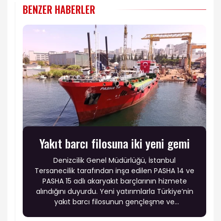
BENZER HABERLER
Yakıt barcı filosuna iki yeni gemi
Denizcilik Genel Müdürlüğü, İstanbul
Tersanecilik tarafından inşa edilen PASHA 14 ve
PASHA 15 adlı akaryakıt barçlarının hizmete
alındığını duyurdu. Yeni yatırımlarla Türkiye’nin
yakıt barcı filosunun gençleşme ve
modernleşme sürecinin sürdüğü belirtildi.