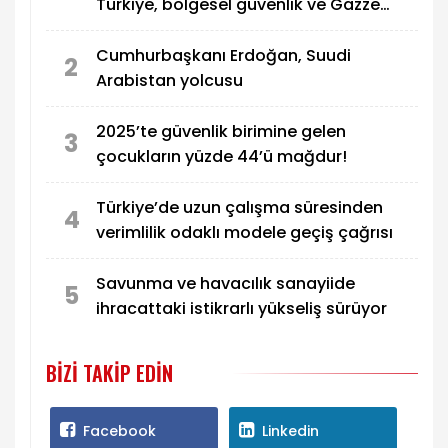
Türkiye, bölgesel güvenlik ve Gazze
mesajı
Cumhurbaşkanı Erdoğan, Suudi
2
Arabistan yolcusu
2025’te güvenlik birimine gelen
3
çocukların yüzde 44’ü mağdur!
Türkiye’de uzun çalışma süresinden
4
verimlilik odaklı modele geçiş çağrısı
Savunma ve havacılık sanayiide
5
ihracattaki istikrarlı yükseliş sürüyor
BIZI TAKIP EDIN
Facebook
Linkedin