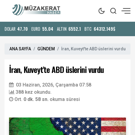
DOLAR
47.70
EURO
55.04
ALTIN
6552.1
BTC
64312.149$
ANA SAYFA
GÜNDEM
İran, Kuveyt'te ABD üslerini vurdu
İran, Kuveyt'te ABD üslerini vurdu
03 Haziran, 2026, Çarşamba 07:58
388 kez okundu.
Ort.
0 dk. 58 sn.
okuma süresi