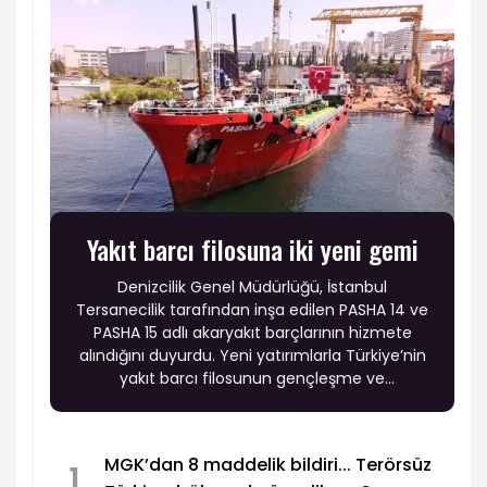
Yakıt barcı filosuna iki yeni gemi
Denizcilik Genel Müdürlüğü, İstanbul
Tersanecilik tarafından inşa edilen PASHA 14 ve
PASHA 15 adlı akaryakıt barçlarının hizmete
alındığını duyurdu. Yeni yatırımlarla Türkiye’nin
yakıt barcı filosunun gençleşme ve
modernleşme sürecinin sürdüğü belirtildi.
MGK’dan 8 maddelik bildiri... Terörsüz
1