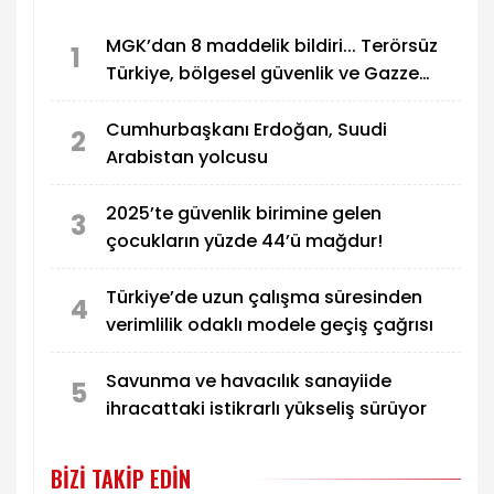
MGK’dan 8 maddelik bildiri... Terörsüz
1
Türkiye, bölgesel güvenlik ve Gazze
mesajı
Cumhurbaşkanı Erdoğan, Suudi
2
Arabistan yolcusu
2025’te güvenlik birimine gelen
3
çocukların yüzde 44’ü mağdur!
Türkiye’de uzun çalışma süresinden
4
verimlilik odaklı modele geçiş çağrısı
Savunma ve havacılık sanayiide
5
ihracattaki istikrarlı yükseliş sürüyor
BIZI TAKIP EDIN