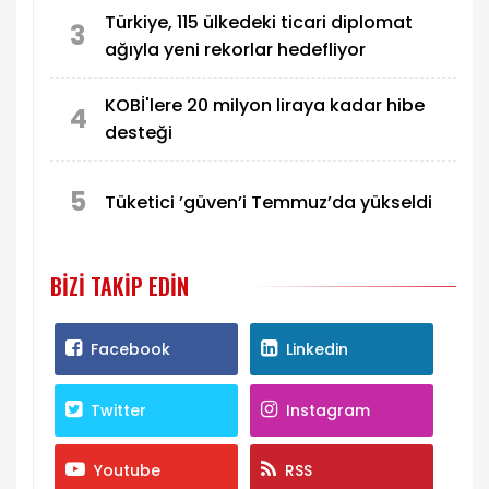
Türkiye, 115 ülkedeki ticari diplomat
3
ağıyla yeni rekorlar hedefliyor
KOBİ'lere 20 milyon liraya kadar hibe
4
desteği
5
Tüketici ’güven’i Temmuz’da yükseldi
BIZI TAKIP EDIN
Facebook
Linkedin
Twitter
Instagram
Youtube
RSS