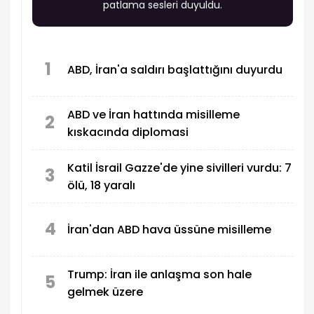
patlama sesleri duyuldu.
1
ABD, İran'a saldırı başlattığını duyurdu
ABD ve İran hattında misilleme
2
kıskacında diplomasi
Katil İsrail Gazze'de yine sivilleri vurdu: 7
3
ölü, 18 yaralı
4
İran'dan ABD hava üssüne misilleme
Trump: İran ile anlaşma son hale
5
gelmek üzere