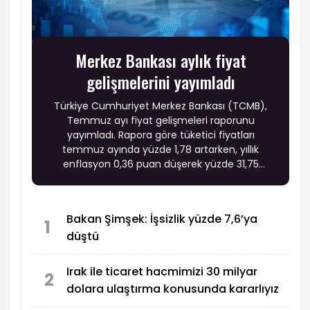
Merkez Bankası aylık fiyat
gelişmelerini yayımladı
Türkiye Cumhuriyet Merkez Bankası (TCMB),
Temmuz ayı fiyat gelişmeleri raporunu
yayımladı. Rapora göre tüketici fiyatları
temmuz ayında yüzde 1,78 artarken, yıllık
enflasyon 0,36 puan düşerek yüzde 31,75
seviyesine geriledi. Fiyat gelişmelerinde enerji,
gıda ve hizmet gruplarındaki hareketlerin yanı
sıra temel mallardaki olumlu seyir enflasyon
Bakan Şimşek: İşsizlik yüzde 7,6’ya
görünümünde belirleyici oldu.
1
düştü
Irak ile ticaret hacmimizi 30 milyar
2
dolara ulaştırma konusunda kararlıyız