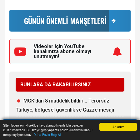
GÜNÜN ÖNEMLİ MANŞETLERİ
Videolar için YouTube
kanalımıza
abone olmayı
unutmayın!
BUNLARA DA BAKABİLİRSİNİZ
MGK’dan 8 maddelik bildiri... Terörsüz
Türkiye, bölgesel güvenlik ve Gazze mesajı
Cumhurbaşkanı Erdoğan, Suudi Arabistan
Sitemizden en iyi şekilde faydalanabilmeniz için çerezler
Anladım
kullanılmaktadır. Bu siteye giriş yaparak çerez kullanımını kabul
yolcusu
Anasayfa
Yazarlar
Haber Ara
İhbar Hattı
Menu
etmiş sayılıyorsunuz.
Daha Fazla Bilgi Al