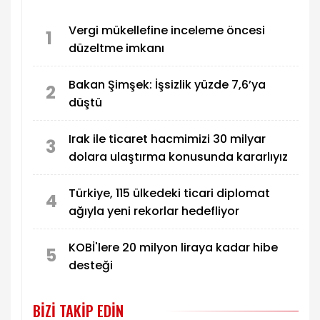
gıda ve hizmet gruplarındaki hareketlerin yanı
sıra temel mallardaki olumlu seyir enflasyon
Vergi mükellefine inceleme öncesi
görünümünde belirleyici oldu.
1
düzeltme imkanı
Bakan Şimşek: İşsizlik yüzde 7,6’ya
2
düştü
Irak ile ticaret hacmimizi 30 milyar
3
dolara ulaştırma konusunda kararlıyız
Türkiye, 115 ülkedeki ticari diplomat
4
ağıyla yeni rekorlar hedefliyor
KOBİ'lere 20 milyon liraya kadar hibe
5
desteği
BIZI TAKIP EDIN