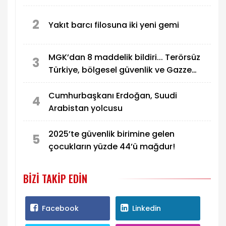
2
Yakıt barcı filosuna iki yeni gemi
MGK’dan 8 maddelik bildiri... Terörsüz
3
Türkiye, bölgesel güvenlik ve Gazze
mesajı
Cumhurbaşkanı Erdoğan, Suudi
4
Arabistan yolcusu
2025’te güvenlik birimine gelen
5
çocukların yüzde 44’ü mağdur!
BIZI TAKIP EDIN
Facebook
Linkedin