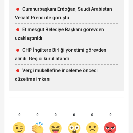
Cumhurbaşkanı Erdoğan, Suudi Arabistan
Veliaht Prensi ile görüştü
Etimesgut Belediye Başkanı görevden
uzaklaştırıldı
CHP İngiltere Birliği yönetimi görevden
alındı! Geçici kurul atandı
Vergi mükellefine inceleme öncesi
düzeltme imkanı
0
0
0
0
0
0