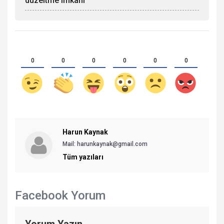
düzeltme imkanı
0
0
0
0
0
0
Harun Kaynak
Mail: harunkaynak@gmail.com
Tüm yazıları
Facebook Yorum