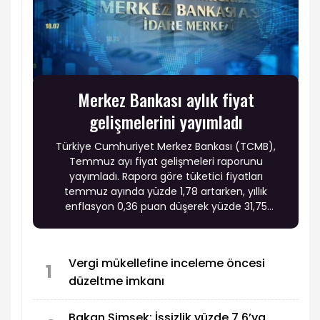
Merkez Bankası aylık fiyat
gelişmelerini yayımladı
Türkiye Cumhuriyet Merkez Bankası (TCMB),
Temmuz ayı fiyat gelişmeleri raporunu
yayımladı. Rapora göre tüketici fiyatları
temmuz ayında yüzde 1,78 artarken, yıllık
enflasyon 0,36 puan düşerek yüzde 31,75
seviyesine geriledi. Fiyat gelişmelerinde enerji,
gıda ve hizmet gruplarındaki hareketlerin yanı
sıra temel mallardaki olumlu seyir enflasyon
Vergi mükellefine inceleme öncesi
görünümünde belirleyici oldu.
1
düzeltme imkanı
Bakan Şimşek: İşsizlik yüzde 7,6’ya