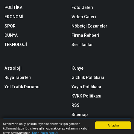
POLİTİKA
Foto Galeri
EKONOMİ
Video Galeri
SPOR
Nöbetçi Eczaneler
DÜNYA
Firma Rehberi
TEKNOLOJİ
Seri İlanlar
Astroloji
Künye
Rüya Tabirleri
Gizlilik Politikası
Yol Trafik Durumu
Yayın Politikası
KVKK Politikası
RSS
Sitemap
Sitene Ekle
Sitemizden en iyi şekilde faydalanabilmeniz için çerezler
Anladım
kullanılmaktadır. Bu siteye giriş yaparak çerez kullanımını kabul
Anasayfa
Yazarlar
Haber Ara
İhbar Hattı
Menu
etmiş sayılıyorsunuz.
Daha Fazla Bilgi Al
Arşiv