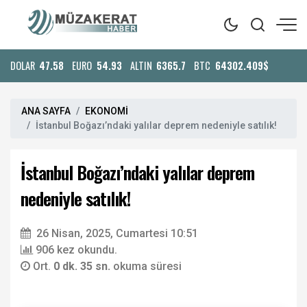
DOLAR
47.58
EURO
54.93
ALTIN
6365.7
BTC
64302.409$
ANA SAYFA
EKONOMİ
İstanbul Boğazı’ndaki yalılar deprem nedeniyle satılık!
İstanbul Boğazı’ndaki yalılar deprem
nedeniyle satılık!
26 Nisan, 2025, Cumartesi 10:51
906 kez okundu.
Ort.
0 dk. 35 sn.
okuma süresi