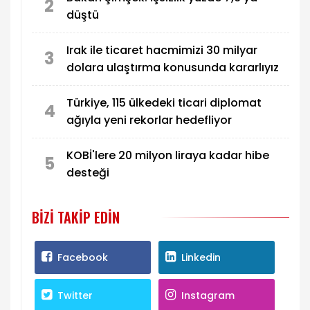
2
düştü
Irak ile ticaret hacmimizi 30 milyar
3
dolara ulaştırma konusunda kararlıyız
Türkiye, 115 ülkedeki ticari diplomat
4
ağıyla yeni rekorlar hedefliyor
KOBİ'lere 20 milyon liraya kadar hibe
5
desteği
BIZI TAKIP EDIN
Facebook
Linkedin
Twitter
Instagram