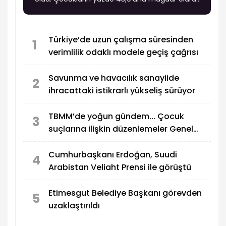
gelenler oluşturdu.
Türkiye’de uzun çalışma süresinden
1
verimlilik odaklı modele geçiş çağrısı
Savunma ve havacılık sanayiide
2
ihracattaki istikrarlı yükseliş sürüyor
TBMM’de yoğun gündem... Çocuk
3
suçlarına ilişkin düzenlemeler Genel
Kurul’da görüşülecek
Cumhurbaşkanı Erdoğan, Suudi
4
Arabistan Veliaht Prensi ile görüştü
Etimesgut Belediye Başkanı görevden
5
uzaklaştırıldı