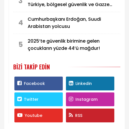
3
Türkiye, bölgesel güvenlik ve Gazze
mesajı
Cumhurbaşkanı Erdoğan, Suudi
4
Arabistan yolcusu
2025’te güvenlik birimine gelen
5
çocukların yüzde 44’ü mağdur!
BIZI TAKIP EDIN
Facebook
Linkedin
Twitter
Instagram
Youtube
RSS