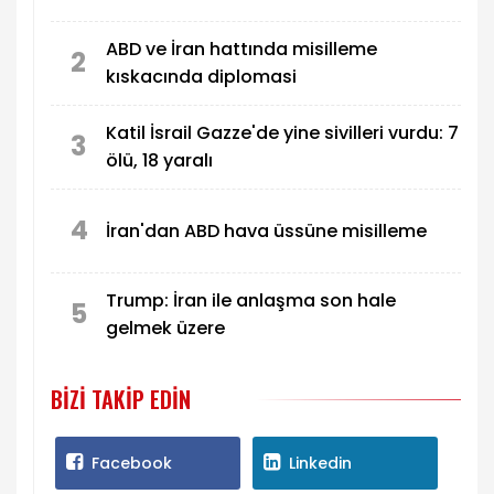
ABD ve İran hattında misilleme
2
kıskacında diplomasi
Katil İsrail Gazze'de yine sivilleri vurdu: 7
3
ölü, 18 yaralı
4
İran'dan ABD hava üssüne misilleme
Trump: İran ile anlaşma son hale
5
gelmek üzere
BIZI TAKIP EDIN
Facebook
Linkedin