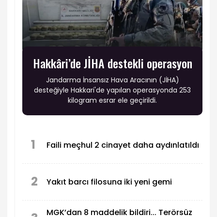
Hakkâri’de JİHA destekli operasyon
Jandarma İnsansız Hava Aracının (JİHA)
desteğiyle Hakkari'de yapılan operasyonda 253
kilogram esrar ele geçirildi.
1
Faili meçhul 2 cinayet daha aydınlatıldı
2
Yakıt barcı filosuna iki yeni gemi
MGK’dan 8 maddelik bildiri... Terörsüz