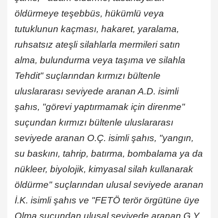
öldürmeye teşebbüs, hükümlü veya
tutuklunun kaçması, hakaret, yaralama,
ruhsatsız ateşli silahlarla mermileri satın
alma, bulundurma veya taşıma ve silahla
Tehdit" suçlarından kırmızı bültenle
uluslararası seviyede aranan A.D. isimli
şahıs, "görevi yaptırmamak için direnme"
suçundan kırmızı bültenle uluslararası
seviyede aranan O.Ç. isimli şahıs, "yangın,
su baskını, tahrip, batırma, bombalama ya da
nükleer, biyolojik, kimyasal silah kullanarak
öldürme" suçlarından ulusal seviyede aranan
İ.K. isimli şahıs ve "FETÖ terör örgütüne üye
Olma suçundan ulusal seviyede aranan G.Y.