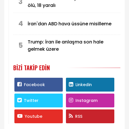
3
ölü, 18 yaralı
4
İran'dan ABD hava üssüne misilleme
Trump: İran ile anlaşma son hale
5
gelmek üzere
BIZI TAKIP EDIN
Facebook
Linkedin
Twitter
Instagram
Youtube
RSS