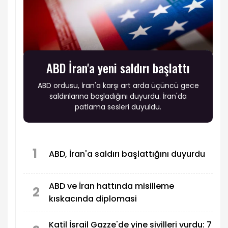
ABD İran'a yeni saldırı başlattı
ABD ordusu, İran'a karşı art arda üçüncü gece
saldırılarına başladığını duyurdu. İran'da
patlama sesleri duyuldu.
1
ABD, İran'a saldırı başlattığını duyurdu
ABD ve İran hattında misilleme
2
kıskacında diplomasi
Katil İsrail Gazze'de yine sivilleri vurdu: 7