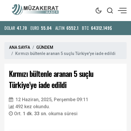
DOLAR
47.70
EURO
55.04
ALTIN
6552.1
BTC
64312.149$
ANA SAYFA
GÜNDEM
Kırmızı bültenle aranan 5 suçlu Türkiye'ye iade edildi
Kırmızı bültenle aranan 5 suçlu
Türkiye'ye iade edildi
12 Haziran, 2025, Perşembe 09:11
492 kez okundu.
Ort.
1 dk. 33 sn.
okuma süresi