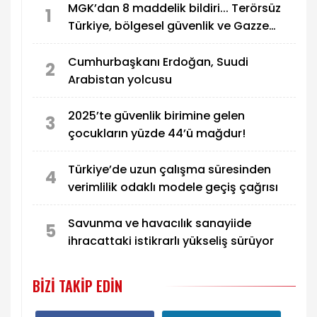
MGK’dan 8 maddelik bildiri... Terörsüz
1
Türkiye, bölgesel güvenlik ve Gazze
mesajı
Cumhurbaşkanı Erdoğan, Suudi
2
Arabistan yolcusu
2025’te güvenlik birimine gelen
3
çocukların yüzde 44’ü mağdur!
Türkiye’de uzun çalışma süresinden
4
verimlilik odaklı modele geçiş çağrısı
Savunma ve havacılık sanayiide
5
ihracattaki istikrarlı yükseliş sürüyor
BIZI TAKIP EDIN