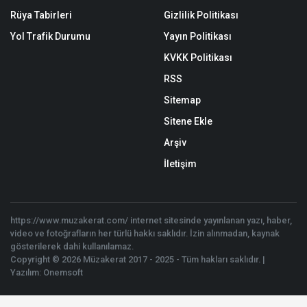
Rüya Tabirleri
Gizlilik Politikası
Yol Trafik Durumu
Yayın Politikası
KVKK Politikası
RSS
Sitemap
Sitene Ekle
Arşiv
İletişim
https://www.muzakerat.com/ internet sitesinde yayınlanan yazı, haber,
video ve fotoğrafların her türlü hakkı saklıdır. İzin alınmadan, kaynak
gösterilerek dahi kullanılamaz.
Copyright © 2026 Müzakerat 2017 - 2025 - Tüm hakları saklıdır. |
Yazılım:
Onemsoft