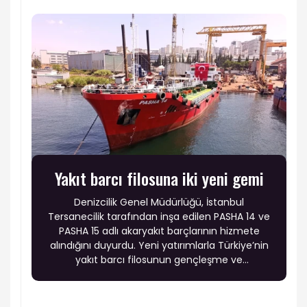
Yakıt barcı filosuna iki yeni gemi
Denizcilik Genel Müdürlüğü, İstanbul
Tersanecilik tarafından inşa edilen PASHA 14 ve
PASHA 15 adlı akaryakıt barçlarının hizmete
alındığını duyurdu. Yeni yatırımlarla Türkiye’nin
yakıt barcı filosunun gençleşme ve
modernleşme sürecinin sürdüğü belirtildi.