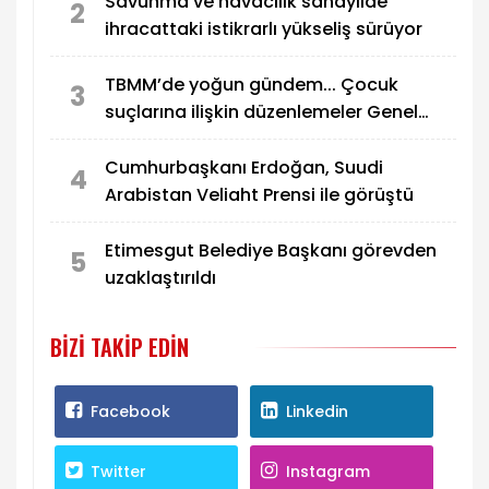
Savunma ve havacılık sanayiide
2
ihracattaki istikrarlı yükseliş sürüyor
TBMM’de yoğun gündem... Çocuk
3
suçlarına ilişkin düzenlemeler Genel
Kurul’da görüşülecek
Cumhurbaşkanı Erdoğan, Suudi
4
Arabistan Veliaht Prensi ile görüştü
Etimesgut Belediye Başkanı görevden
5
uzaklaştırıldı
BIZI TAKIP EDIN
Facebook
Linkedin
Twitter
Instagram