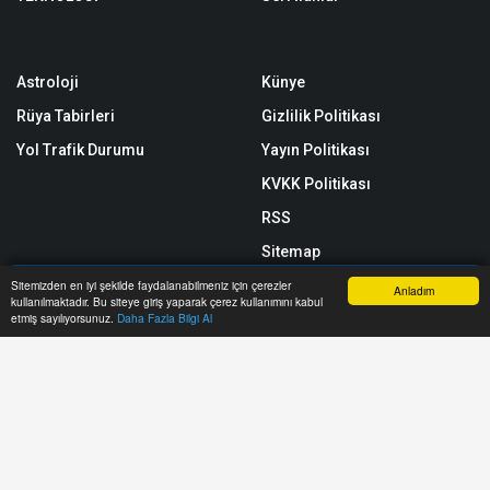
Astroloji
Künye
Rüya Tabirleri
Gizlilik Politikası
Yol Trafik Durumu
Yayın Politikası
KVKK Politikası
RSS
Sitemap
Sitene Ekle
Sitemizden en iyi şekilde faydalanabilmeniz için çerezler
Anladım
kullanılmaktadır. Bu siteye giriş yaparak çerez kullanımını kabul
Anasayfa
Yazarlar
Haber Ara
İhbar Hattı
Menu
etmiş sayılıyorsunuz.
Daha Fazla Bilgi Al
Arşiv
İletişim
https://www.muzakerat.com/ internet sitesinde yayınlanan yazı, haber,
video ve fotoğrafların her türlü hakkı saklıdır. İzin alınmadan, kaynak
gösterilerek dahi kullanılamaz.