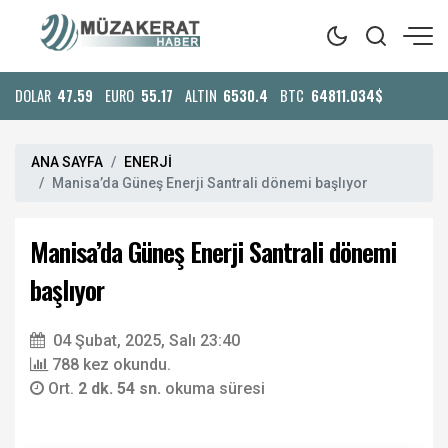
DOLAR
47.59
EURO
55.17
ALTIN
6530.4
BTC
64811.034$
ANA SAYFA
ENERJİ
Manisa’da Güneş Enerji Santrali dönemi başlıyor
Manisa’da Güneş Enerji Santrali dönemi
başlıyor
04 Şubat, 2025, Salı 23:40
788 kez okundu.
Ort.
2 dk. 54 sn.
okuma süresi