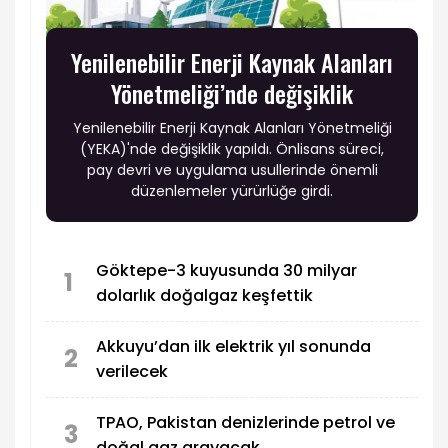
Yenilenebilir Enerji Kaynak Alanları
Yönetmeliği’nde değişiklik
Yenilenebilir Enerji Kaynak Alanları Yönetmeliği
(YEKA)'nde değişiklik yapıldı. Önlisans süreci,
pay devri ve uygulama usullerinde önemli
düzenlemeler yürürlüğe girdi.
Göktepe-3 kuyusunda 30 milyar
1
dolarlık doğalgaz keşfettik
Akkuyu’dan ilk elektrik yıl sonunda
2
verilecek
TPAO, Pakistan denizlerinde petrol ve
3
doğal gaz arayacak