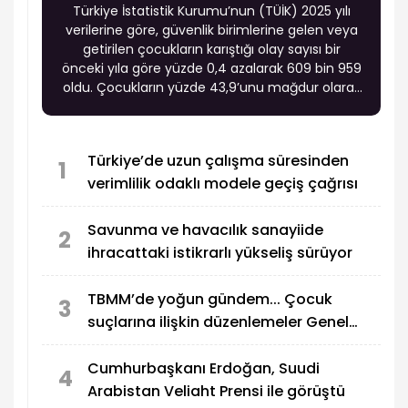
Türkiye İstatistik Kurumu’nun (TÜİK) 2025 yılı
verilerine göre, güvenlik birimlerine gelen veya
getirilen çocukların karıştığı olay sayısı bir
önceki yıla göre yüzde 0,4 azalarak 609 bin 959
oldu. Çocukların yüzde 43,9’unu mağdur olarak
gelenler oluşturdu.
Türkiye’de uzun çalışma süresinden
1
verimlilik odaklı modele geçiş çağrısı
Savunma ve havacılık sanayiide
2
ihracattaki istikrarlı yükseliş sürüyor
TBMM’de yoğun gündem... Çocuk
3
suçlarına ilişkin düzenlemeler Genel
Kurul’da görüşülecek
Cumhurbaşkanı Erdoğan, Suudi
4
Arabistan Veliaht Prensi ile görüştü