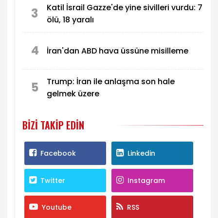
Katil İsrail Gazze'de yine sivilleri vurdu: 7
3
ölü, 18 yaralı
4
İran'dan ABD hava üssüne misilleme
Trump: İran ile anlaşma son hale
5
gelmek üzere
BIZI TAKIP EDIN
Facebook
Linkedin
Twitter
Instagram
Youtube
RSS