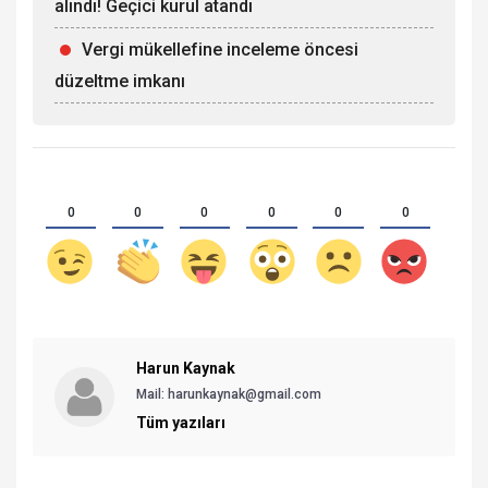
alındı! Geçici kurul atandı
Vergi mükellefine inceleme öncesi
düzeltme imkanı
0
0
0
0
0
0
Harun Kaynak
Mail:
harunkaynak@gmail.com
Tüm yazıları