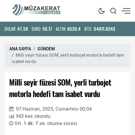
DOLAR
47.59
EURO
55.17
ALTIN
6530.4
BTC
64811.034$
ANA SAYFA
GÜNDEM
Milli seyir füzesi SOM, yerli turbojet motorla hedefi tam
isabet vurdu
Milli seyir füzesi SOM, yerli turbojet
motorla hedefi tam isabet vurdu
07 Haziran, 2025, Cumartesi 00:04
943 kez okundu.
Ort.
1 dk. 7 sn.
okuma süresi