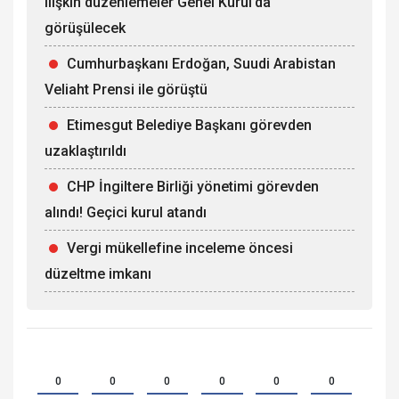
ilişkin düzenlemeler Genel Kurul’da
görüşülecek
Cumhurbaşkanı Erdoğan, Suudi Arabistan
Veliaht Prensi ile görüştü
Etimesgut Belediye Başkanı görevden
uzaklaştırıldı
CHP İngiltere Birliği yönetimi görevden
alındı! Geçici kurul atandı
Vergi mükellefine inceleme öncesi
düzeltme imkanı
0
0
0
0
0
0