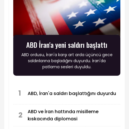
ABD İran'a yeni saldırı başlattı
ABD ordusu, İran'a karşı art arda üçüncü gece
saldırılarına başladığını duyurdu. İran'da
patlama sesleri duyuldu.
1
ABD, İran'a saldırı başlattığını duyurdu
ABD ve İran hattında misilleme
2
kıskacında diplomasi