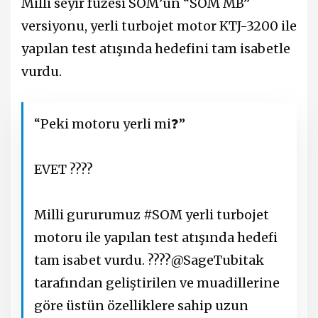
Milli seyir füzesi SOM’un “SOM MB”
versiyonu, yerli turbojet motor KTJ-3200 ile
yapılan test atışında hedefini tam isabetle
vurdu.
“Peki motoru yerli mi❓”
EVET ????
Milli gururumuz
#SOM
yerli turbojet
motoru ile yapılan test atışında hedefi
tam isabet vurdu. ????
@SageTubitak
tarafından geliştirilen ve muadillerine
göre üstün özelliklere sahip uzun