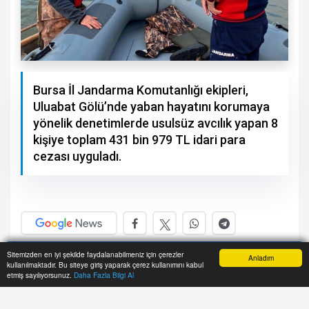
Bursa İl Jandarma Komutanlığı ekipleri,
Uluabat Gölü’nde yaban hayatını korumaya
yönelik denetimlerde usulsüz avcılık yapan 8
kişiye toplam 431 bin 979 TL idari para
cezası uyguladı.
A+
A-
Sitemizden en iyi şekilde faydalanabilmeniz için çerezler
Anladım
kullanılmaktadır. Bu siteye giriş yaparak çerez kullanımını kabul
Anasayfa
Yazarlar
Haber Ara
İhbar Hattı
Menu
etmiş sayılıyorsunuz.
Daha Fazla Bilgi Al
Bursa İl Jandarma Komutanlığı ekipleri,