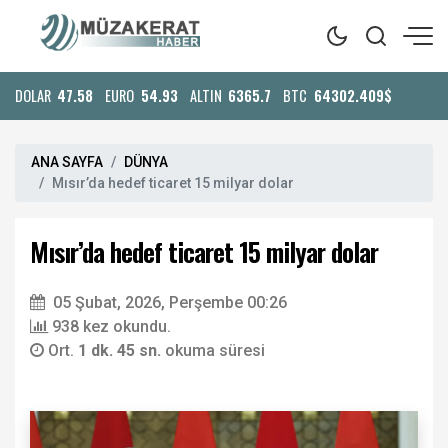
DOLAR
47.58
EURO
54.93
ALTIN
6365.7
BTC
64302.409$
ANA SAYFA
DÜNYA
Mısır’da hedef ticaret 15 milyar dolar
Mısır’da hedef ticaret 15 milyar dolar
05 Şubat, 2026, Perşembe 00:26
938 kez okundu.
Ort.
1 dk. 45 sn.
okuma süresi