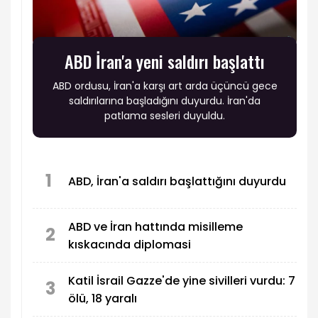
ABD İran'a yeni saldırı başlattı
ABD ordusu, İran'a karşı art arda üçüncü gece
saldırılarına başladığını duyurdu. İran'da
patlama sesleri duyuldu.
1
ABD, İran'a saldırı başlattığını duyurdu
ABD ve İran hattında misilleme
2
kıskacında diplomasi
Katil İsrail Gazze'de yine sivilleri vurdu: 7
3
ölü, 18 yaralı