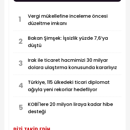
gıda ve hizmet gruplarındaki hareketlerin yanı
sıra temel mallardaki olumlu seyir enflasyon
Vergi mükellefine inceleme öncesi
görünümünde belirleyici oldu.
1
düzeltme imkanı
Bakan Şimşek: İşsizlik yüzde 7,6’ya
2
düştü
Irak ile ticaret hacmimizi 30 milyar
3
dolara ulaştırma konusunda kararlıyız
Türkiye, 115 ülkedeki ticari diplomat
4
ağıyla yeni rekorlar hedefliyor
KOBİ'lere 20 milyon liraya kadar hibe
5
desteği