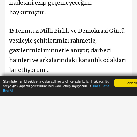
iradesini ezip geçemeyeceğini
haykırmıştır…
15Temmuz Milli Birlik ve Demokrasi Günü
vesileyle şehitlerimizi rahmetle,
gazilerimizi minnetle anıyor; darbeci
hainleri ve arkalarındaki karanlık odakları
lanetliyorum…
Sitemizden en iyi şekilde faydalanabilmeniz için çerezler kullanılmaktadır. Bu
Anladı
siteye giriş yaparak çerez kullanımını kabul etmiş sayılıyorsunuz.
Daha Fazla
Milli birlik ve demokratik ortam içinde; iç
Anasayfa
Yazarlar
Haber Ara
İhbar Hattı
Bilgi Al
cephemizi güçlendirmeye, #15Temmuz
kahramanlarının aziz hatırasına sahip
çıkarak, Türkiye Yüzyılını inşa etmeye
kararlıyız. '' ifadelerine yer verdi.