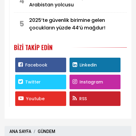
4
Arabistan yolcusu
2025’te güvenlik birimine gelen
5
çocukların yüzde 44’ü mağdur!
BIZI TAKIP EDIN
Facebook
Linkedin
Twitter
Instagram
Youtube
RSS
ANA SAYFA
GÜNDEM