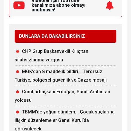
Videolar için YouTube
kanalımıza
abone olmayı
unutmayın!
BUNLARA DA BAKABİLİRSİNİZ
CHP Grup Başkanvekili Kılıç’tan
silahsızlanma vurgusu
MGK’dan 8 maddelik bildiri... Terörsüz
Türkiye, bölgesel güvenlik ve Gazze mesajı
Cumhurbaşkanı Erdoğan, Suudi Arabistan
yolcusu
TBMM’de yoğun gündem... Çocuk suçlarına
ilişkin düzenlemeler Genel Kurul’da
görüşülecek