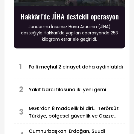
Hakkâri’de JİHA destekli operasyon
Jandarma İnsansız Hava Aracının (JİHA)
desteğiyle Hakkari'de yapılan operasyonda 253
kilogram esrar ele geçirildi.
1
Faili meçhul 2 cinayet daha aydınlatıldı
2
Yakıt barcı filosuna iki yeni gemi
MGK’dan 8 maddelik bildiri... Terörsüz
3
Türkiye, bölgesel güvenlik ve Gazze
mesajı
Cumhurbaşkanı Erdoğan, Suudi