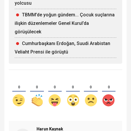
yolcusu
TBMM’de yoğun gündem... Çocuk suçlarına
ilişkin düzenlemeler Genel Kurul’da
görüşülecek
Cumhurbaşkanı Erdoğan, Suudi Arabistan
Veliaht Prensi ile görüştü
0
0
0
0
0
0
Harun Kaynak