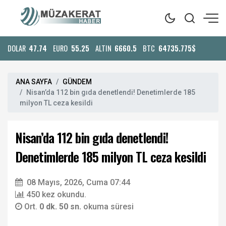
DOLAR
47.74
EURO
55.25
ALTIN
6660.5
BTC
64735.775$
ANA SAYFA
GÜNDEM
Nisan’da 112 bin gıda denetlendi! Denetimlerde 185
milyon TL ceza kesildi
Nisan’da 112 bin gıda denetlendi!
Denetimlerde 185 milyon TL ceza kesildi
08 Mayıs, 2026, Cuma 07:44
450 kez okundu.
Ort.
0 dk. 50 sn.
okuma süresi