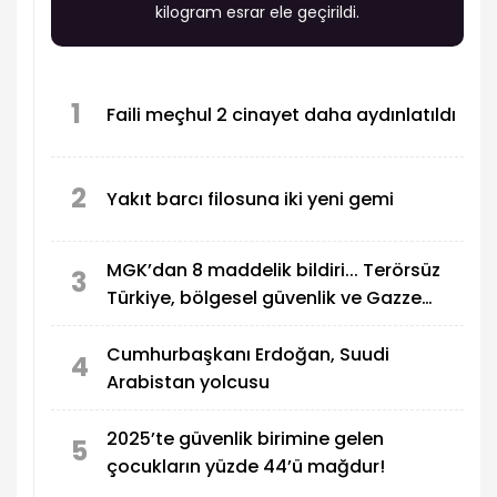
kilogram esrar ele geçirildi.
1
Faili meçhul 2 cinayet daha aydınlatıldı
2
Yakıt barcı filosuna iki yeni gemi
MGK’dan 8 maddelik bildiri... Terörsüz
3
Türkiye, bölgesel güvenlik ve Gazze
mesajı
Cumhurbaşkanı Erdoğan, Suudi
4
Arabistan yolcusu
2025’te güvenlik birimine gelen
5
çocukların yüzde 44’ü mağdur!