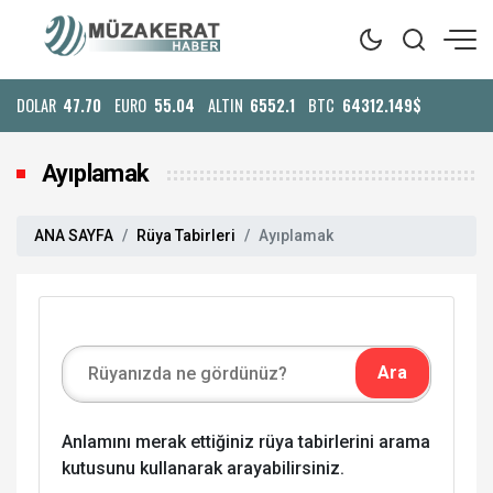
DOLAR
47.70
EURO
55.04
ALTIN
6552.1
BTC
64312.149$
Ayıplamak
ANA SAYFA
Rüya Tabirleri
Ayıplamak
Anlamını merak ettiğiniz rüya tabirlerini arama
kutusunu kullanarak arayabilirsiniz.