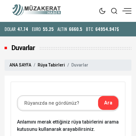
DOLAR
47.74
EURO
55.25
ALTIN
6660.5
BTC
64954.947$
Duvarlar
ANA SAYFA
Rüya Tabirleri
Duvarlar
Anlamını merak ettiğiniz rüya tabirlerini arama
kutusunu kullanarak arayabilirsiniz.