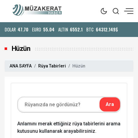
DOLAR
47.70
EURO
55.04
ALTIN
6552.1
BTC
64312.149$
Hüzün
ANA SAYFA
Rüya Tabirleri
Hüzün
Anlamını merak ettiğiniz rüya tabirlerini arama
kutusunu kullanarak arayabilirsiniz.