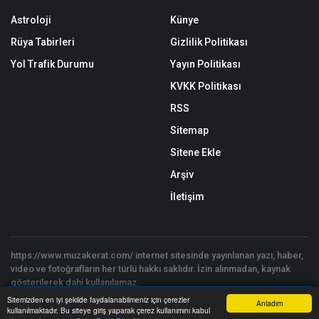
Astroloji
Künye
Rüya Tabirleri
Gizlilik Politikası
Yol Trafik Durumu
Yayın Politikası
KVKK Politikası
RSS
Sitemap
Sitene Ekle
Arşiv
İletişim
https://www.muzakerat.com/ internet sitesinde yayınlanan yazı, haber,
video ve fotoğrafların her türlü hakkı saklıdır. İzin alınmadan, kaynak
gösterilerek dahi kullanılamaz.
Copyright © 2026 Müzakerat 2017 - 2025 - Tüm hakları saklıdır. |
Sitemizden en iyi şekilde faydalanabilmeniz için çerezler
Anladım
Yazılım:
Onemsoft
kullanılmaktadır. Bu siteye giriş yaparak çerez kullanımını kabul
Anasayfa
Yazarlar
Haber Ara
İhbar Hattı
Menu