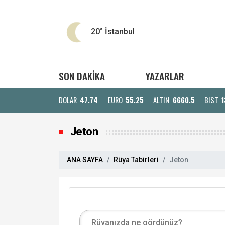
20°
İstanbul
SON DAKİKA
YAZARLAR
DOLAR
47.74
EURO
55.25
ALTIN
6660.5
BIST
1
Jeton
ANA SAYFA
Rüya Tabirleri
Jeton