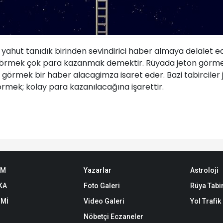
 yahut tanıdık birinden sevindirici haber almaya delalet e
 görmek çok para kazanmak demektir. Rüyada jeton görmek
n görmek bir haber alacagimza isaret eder. Bazi tabircil
örmek; kolay para kazanılacağına işarettir.
EM
Yazarlar
Astroloji
KA
Foto Galeri
Rüya Tabir
Mİ
Video Galeri
Yol Trafi
Nöbetçi Eczaneler