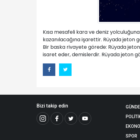
Kısa mesafeli kara ve deniz yolculuğuna
kazanılacağına işarettir. Rüyada jeton
Bir baska rivayete görede: Rüyada jeto
isaret eder, demislerdir. Rüyada jeton g
Bizi takip edin
GÜND
POLİTİ
EKONO
SPOR