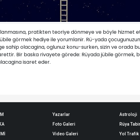
açlanmasına, pratikten teoriye dönmeye ve böyle hizmet e
jübile görmek hediye ile yorumlanir. Rü-yada çocugunuzun
 sahip olacagina, oglunuz konu-surken, sizin ve orada bu
ettir. Bir baska rivayete görede: Rüyada jübile görmek, b
ulacagina isaret eder.
EM
Yazarlar
Astroloji
KA
Foto Galeri
Rüya Tabir
Mİ
Video Galeri
Yol Trafi