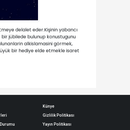
tmeye delalet eder.Kişinin yabancı
 bir jübilede bulunup konustugunu
lunanlarin alkislamasini görmek,
üyük bir hediye elde etmekle isaret
Künye
leri
Gizlilik Politikası
k Durumu
Yayın Politikası