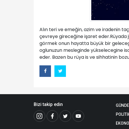
Alın teri ve emeğin, azim ve iradenin t
çevreye gireceğine işaret eder.Rüyada 
görmek onun hayatta büyük bir gelecege
oglunuzun mesleginde yükselecegine isar
eder. Bazen bu rüya is ve sihhatinin boz
Bizi takip edin
GÜND
POLİTİ
EKONO