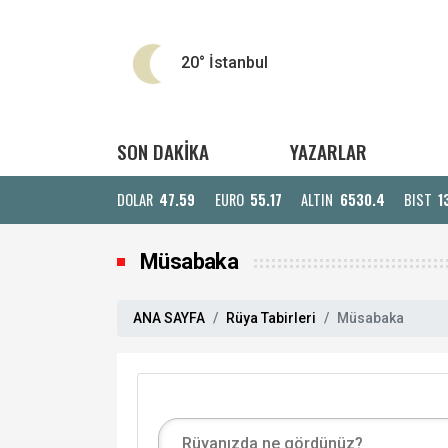
20°
İstanbul
SON DAKİKA
YAZARLAR
DOLAR
47.59
EURO
55.17
ALTIN
6530.4
BIST
1
Müsabaka
ANA SAYFA
Rüya Tabirleri
Müsabaka