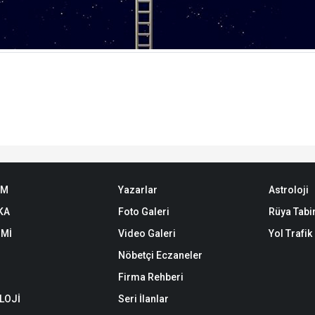
EM
Yazarlar
Astroloji
KA
Foto Galeri
Rüya Tabir
Mİ
Video Galeri
Yol Trafi
Nöbetçi Eczaneler
Firma Rehberi
LOJİ
Seri İlanlar