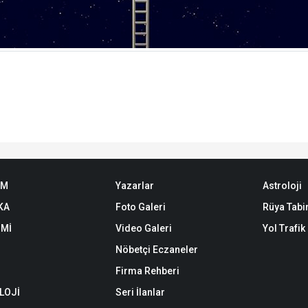
EM
Yazarlar
Astroloji
KA
Foto Galeri
Rüya Tabir
Mİ
Video Galeri
Yol Trafi
Nöbetçi Eczaneler
Firma Rehberi
LOJİ
Seri İlanlar