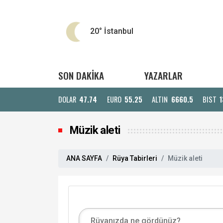
20°
İstanbul
SON DAKİKA
YAZARLAR
DOLAR
47.74
EURO
55.25
ALTIN
6660.5
BIST
1
Müzik aleti
ANA SAYFA
Rüya Tabirleri
Müzik aleti