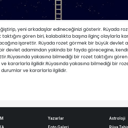
ştirip, yeni arkadaşlar edineceğinizi gösterir. Rüyada ro
aktığını gören biri, kalabalıkta başına ilginç olaylarla karşı
acağına işarettir. Rüyada rozet görmek bir büyük devlet a
ir devlet adamindan yakinda bir fayda görecegine, kendisin
r.Rüyasında yakasına bilmediği bir rozet taktığını gören bir
r ve kararlarla ilgilidir.Rüyasında yakasına bilmediği bir roze
i durumlar ve kararlarla ilgilidir.
EM
Yazarlar
Astroloji
KA
Foto Galeri
Rüya Tabir