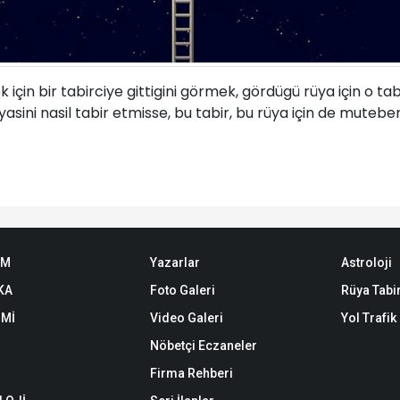
 için bir tabirciye gittigini görmek, gördügü rüya için o t
asini nasil tabir etmisse, bu tabir, bu rüya için de muteber
EM
Yazarlar
Astroloji
KA
Foto Galeri
Rüya Tabir
Mİ
Video Galeri
Yol Trafi
Nöbetçi Eczaneler
Firma Rehberi