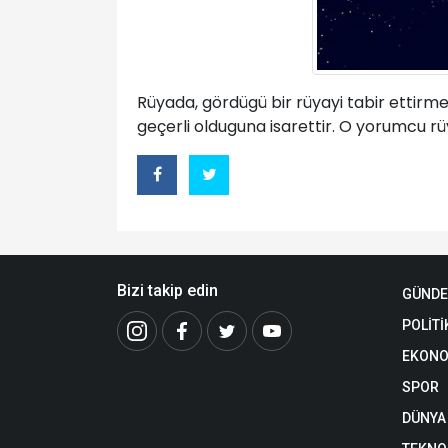
Rüyada, gördügü bir rüyayi tabir ettirmek
geçerli olduguna isarettir. O yorumcu rüy
Bizi takip edin
GÜND
POLİTİ
EKONO
SPOR
DÜNYA