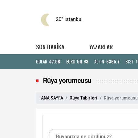
20°
İstanbul
SON DAKİKA
YAZARLAR
DOLAR
47.58
EURO
54.93
ALTIN
6365.7
BIST
1
Rüya yorumcusu
ANA SAYFA
Rüya Tabirleri
Rüya yorumcusu