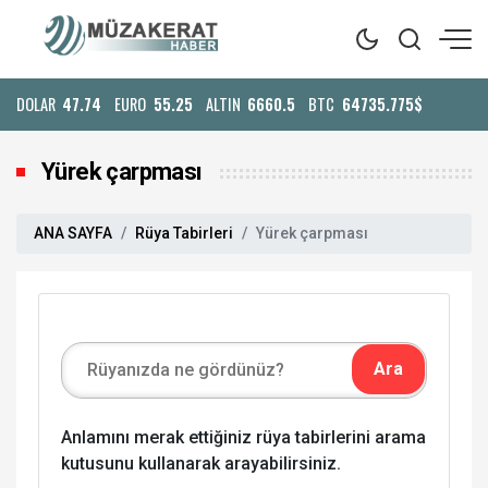
DOLAR
47.74
EURO
55.25
ALTIN
6660.5
BTC
64735.775$
Yürek çarpması
ANA SAYFA
Rüya Tabirleri
Yürek çarpması
Anlamını merak ettiğiniz rüya tabirlerini arama
kutusunu kullanarak arayabilirsiniz.