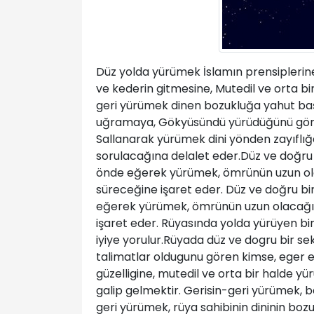
Düz yolda yürümek İslamın prensiplerin
ve kederin gitmesine, Mutedil ve orta b
geri yürümek dinen bozukluğa yahut başl
uğramaya, Gökyüsündü yürüdüğünü görm
Sallanarak yürümek dini yönden zayıflığa
sorulacağına delalet eder.Düz ve doğru b
önde eğerek yürümek, ömrünün uzun olac
süreceğine işaret eder. Düz ve doğru bir
eğerek yürümek, ömrünün uzun olacağına
işaret eder. Rüyasında yolda yürüyen bi
iyiye yorulur.Rüyada düz ve dogru bir se
talimatlar oldugunu gören kimse, eger e
güzelligine, mutedil ve orta bir halde y
galip gelmektir. Gerisin-geri yürümek, 
geri yürümek, rüya sahibinin dininin boz