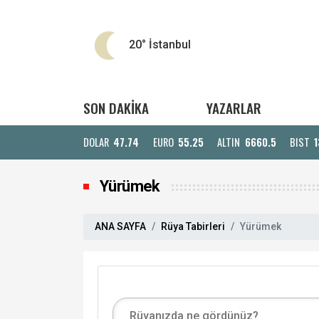
20°
İstanbul
SON DAKİKA
YAZARLAR
DOLAR
47.74
EURO
55.25
ALTIN
6660.5
BIST
1
Yürümek
ANA SAYFA
Rüya Tabirleri
Yürümek