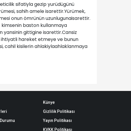
ticilik sifatiyla gezip yurüdügünü
rümesi, sahih amele isarettir.Yürümek,
rümesi onun ömrünün uzunlugunaisarettir.
 o kimsenin baston kullanmaya
ansinin gittigine isarettir.Cansiz
 ihtiyatli hareket etmeye ve bunun
, cahil kisilerin ahlakiylaahlaklanmaya
Künye
leri
Gizlilik Politikası
k Durumu
Yayın Politikası
KVKK Politikası