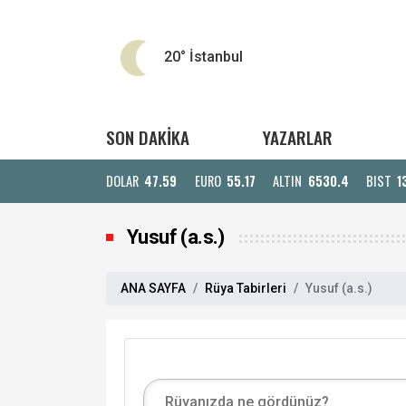
20°
İstanbul
SON DAKİKA
YAZARLAR
DOLAR
47.59
EURO
55.17
ALTIN
6530.4
BIST
1
Yusuf (a.s.)
ANA SAYFA
Rüya Tabirleri
Yusuf (a.s.)