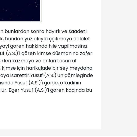
ün bunlardan sonra hayırlı ve saadetli
k, bundan yüz akıyla ççıkmaya delalet
üyayi gören hakkinda hile yapilmasina
suf (A.S.)'i gören kimse düsmanina zafer
irleri kazmaya ve onlari tasarruf
en kimse için harikulade bir sey meydana
aya isarettir.Yusuf (A.S.)'un gömleginde
inda Yusuf (A.S.)'i görse, o kadinin
lur. Eger Yusuf (A.S.)'i gören kadinda bu