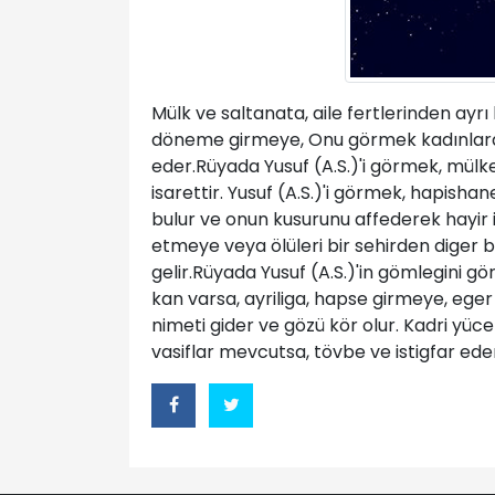
Mülk ve saltanata, aile fertlerinden ayr
döneme girmeye, Onu görmek kadınlardan
eder.Rüyada Yusuf (A.S.)'i görmek, mülk
isarettir. Yusuf (A.S.)'i görmek, hapish
bulur ve onun kusurunu affederek hayir 
etmeye veya ölüleri bir sehirden diger b
gelir.Rüyada Yusuf (A.S.)'in gömlegini g
kan varsa, ayriliga, hapse girmeye, eger 
nimeti gider ve gözü kör olur. Kadri yüce
vasiflar mevcutsa, tövbe ve istigfar ed