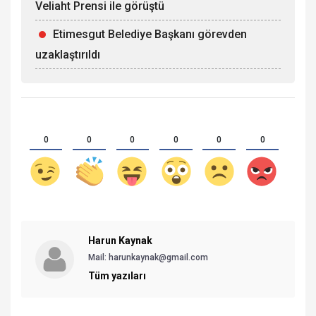
Veliaht Prensi ile görüştü
Etimesgut Belediye Başkanı görevden
uzaklaştırıldı
0
0
0
0
0
0
Harun Kaynak
Mail:
harunkaynak@gmail.com
Tüm yazıları