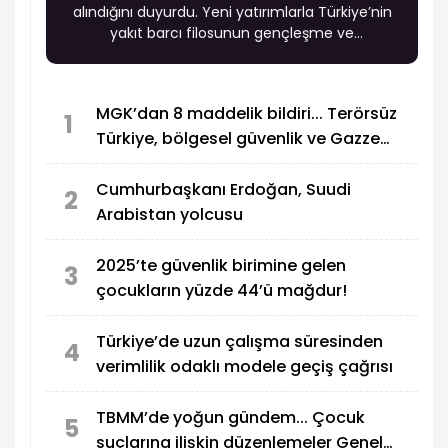
alındığını duyurdu. Yeni yatırımlarla Türkiye’nin
yakıt barcı filosunun gençleşme ve
modernleşme sürecinin sürdüğü belirtildi.
MGK’dan 8 maddelik bildiri... Terörsüz
1
Türkiye, bölgesel güvenlik ve Gazze
mesajı
Cumhurbaşkanı Erdoğan, Suudi
2
Arabistan yolcusu
2025’te güvenlik birimine gelen
3
çocukların yüzde 44’ü mağdur!
Türkiye’de uzun çalışma süresinden
4
verimlilik odaklı modele geçiş çağrısı
TBMM’de yoğun gündem... Çocuk
5
suçlarına ilişkin düzenlemeler Genel