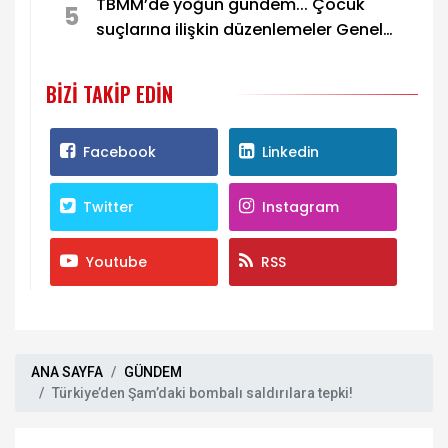
TBMM’de yoğun gündem... Çocuk
5
suçlarına ilişkin düzenlemeler Genel
Kurul’da görüşülecek
BIZI TAKIP EDIN
Facebook
Linkedin
Twitter
Instagram
Youtube
RSS
ANA SAYFA
GÜNDEM
Türkiye’den Şam’daki bombalı saldırılara tepki!