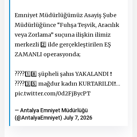
Emniyet Müdürlüğümüz Asayiş Şube
Müdürlüğünce “Fuhşa Teşvik, Aracılık
veya Zorlama” suçuna ilişkin ilimiz
merkezli 2️⃣ ilde gerçekleştirilen EŞ
ZAMANLI operasyonda;
????1️⃣8️⃣ şüpheli şahıs YAKALANDI ❗️
????3️⃣5️⃣ mağdur kadın KURTARILDI❗️…
pic.twitter.com/0d2FjBycPT
— Antalya Emniyet Müdürlüğü
(@AntalyaEmniyet)
July 7, 2026