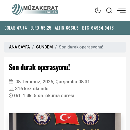
DOLAR
47.74
EURO
55.25
ALTIN
6660.5
BTC
64954.947$
ANA SAYFA
GÜNDEM
Son durak operasyonu!
Son durak operasyonu!
08 Temmuz, 2026, Çarşamba 08:31
316 kez okundu.
Ort.
1 dk. 5 sn.
okuma süresi