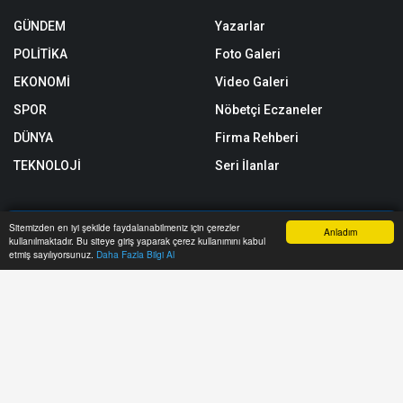
GÜNDEM
Yazarlar
POLİTİKA
Foto Galeri
EKONOMİ
Video Galeri
SPOR
Nöbetçi Eczaneler
DÜNYA
Firma Rehberi
TEKNOLOJİ
Seri İlanlar
Sitemizden en iyi şekilde faydalanabilmeniz için çerezler
Anladım
Astroloji
Künye
kullanılmaktadır. Bu siteye giriş yaparak çerez kullanımını kabul
Anasayfa
Yazarlar
Haber Ara
İhbar Hattı
Menu
etmiş sayılıyorsunuz.
Daha Fazla Bilgi Al
Rüya Tabirleri
Gizlilik Politikası
Yol Trafik Durumu
Yayın Politikası
KVKK Politikası
RSS
Sitemap