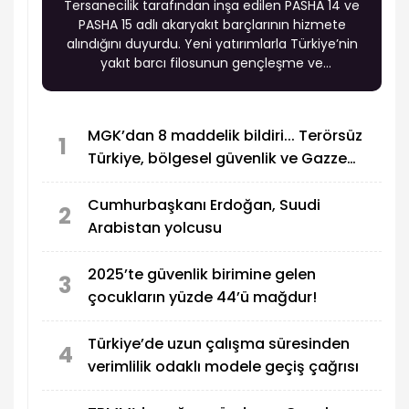
Tersanecilik tarafından inşa edilen PASHA 14 ve
PASHA 15 adlı akaryakıt barçlarının hizmete
alındığını duyurdu. Yeni yatırımlarla Türkiye’nin
yakıt barcı filosunun gençleşme ve
modernleşme sürecinin sürdüğü belirtildi.
MGK’dan 8 maddelik bildiri... Terörsüz
1
Türkiye, bölgesel güvenlik ve Gazze
mesajı
Cumhurbaşkanı Erdoğan, Suudi
2
Arabistan yolcusu
2025’te güvenlik birimine gelen
3
çocukların yüzde 44’ü mağdur!
Türkiye’de uzun çalışma süresinden
4
verimlilik odaklı modele geçiş çağrısı