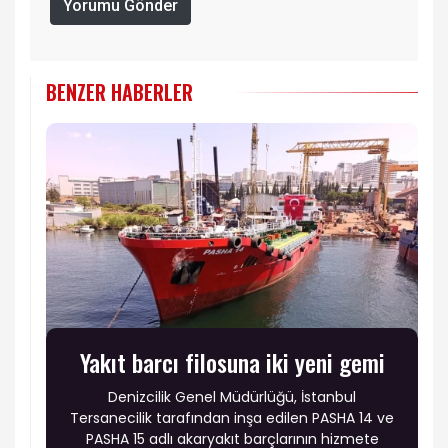
Yorumu Gönder
BENZER HABERLER
Yakıt barcı filosuna iki yeni gemi
Denizcilik Genel Müdürlüğü, İstanbul
Tersanecilik tarafından inşa edilen PASHA 14 ve
PASHA 15 adlı akaryakıt barçlarının hizmete