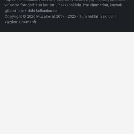
video ve fotoğrafların her türlü hakkı saklıdır. İzin alınmadan, kaynak
gösterilerek dahi kullanılamaz.
Copyright © 2026 Müzakerat 2017 - 2025 - Tüm hakları saklıdır. |
Yazılım:
Onemsoft