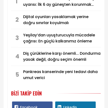
1
uyarısı: İlk 6 ay güneşten korunmak
itiraz başvurusunda bulundu.
önemli
Dijital oyunları yasaklamak yerine
2
doğru sınırlar koyulmalı
Yeşilay’dan uyuşturucuyla mücadele
3
çağrısı: En güçlü kalkanımız önleme
Diş çürüklerine karşı önemli... Dondurma
4
yasak değil, doğru seçim önemli
Pankreas kanserinde yeni tedavi daha
5
umut verici
BIZI TAKIP EDIN
Facebook
Linkedin