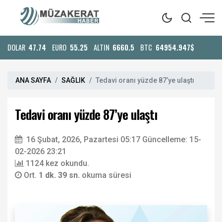
DOLAR
47.74
EURO
55.25
ALTIN
6660.5
BTC
64954.947$
ANA SAYFA
SAĞLIK
Tedavi oranı yüzde 87’ye ulaştı
Tedavi oranı yüzde 87’ye ulaştı
16 Şubat, 2026, Pazartesi 05:17
Güncelleme: 15-
02-2026 23:21
1124 kez okundu.
Ort.
1 dk. 39 sn.
okuma süresi