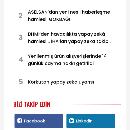
ASELSAN’dan yeni nesil haberleşme
2
hamlesi: GÖKBAĞI
DHMİ’den havacılıkta yapay zekâ
3
hamlesi... İHA’ları yapay zeka takip
edecek!
Yenilenmiş ürün alışverişlerinde 14
4
günlük cayma hakkı getirildi
5
Korkutan yapay zeka uyarısı
BIZI TAKIP EDIN
Facebook
Linkedin