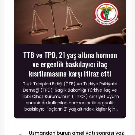
TTB ve TPD, 21 yaş altına hormon
ve ergenlik baskılayıcı ilaç
kısıtlamasına karşı itiraz etti
Türk Tabipleri Birliği (TTB) ve Türkiye Psikiyatri
Derneği (TPD), Sağlık Bakanlığı Türkiye İlaç ve
Tıbbi Cihaz Kurumu’nun (TİTCK) cinsiyet uyum
sürecinde kullanılan hormonlar ile ergenlik
baskılayıcı ilaçların 21 yaş altındaki kişiler için
reçete edilmesini engelleyen düzenlemesine
ilişkin açtıkları davada, Danıştay 10. Dairesi’nin
yürütmenin durdurulması talebini reddetmesi
Uzmandan burun ameliyatı sonrası yaz
üzerine Danıştay İdari Dava Daireleri Kurulu’na