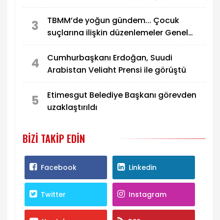
TBMM’de yoğun gündem... Çocuk
3
suçlarına ilişkin düzenlemeler Genel
Kurul’da görüşülecek
Cumhurbaşkanı Erdoğan, Suudi
4
Arabistan Veliaht Prensi ile görüştü
Etimesgut Belediye Başkanı görevden
5
uzaklaştırıldı
BIZI TAKIP EDIN
Facebook
Linkedin
Twitter
Instagram