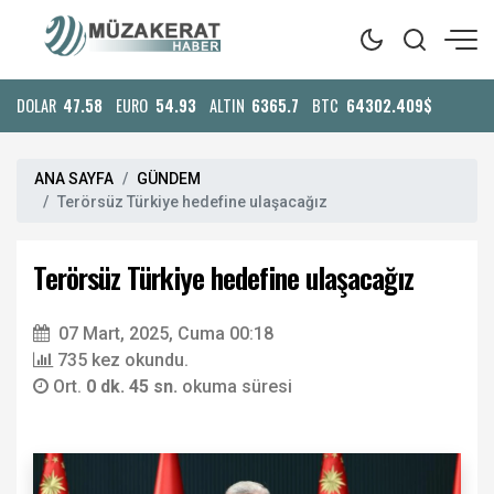
DOLAR
47.58
EURO
54.93
ALTIN
6365.7
BTC
64302.409$
ANA SAYFA
GÜNDEM
Terörsüz Türkiye hedefine ulaşacağız
Terörsüz Türkiye hedefine ulaşacağız
07 Mart, 2025, Cuma 00:18
735 kez okundu.
Ort.
0 dk. 45 sn.
okuma süresi