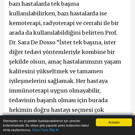
bazı hastalarda tek başına
kullanılabilirken, bazı hastalarda ise
kemoterapi, radyoterapi ve cerrahi ile bir
arada da kullanılabildiğini belirten Prof.
Dr. Sara De Dosso “İster tek başına, ister
diğer tedavi yöntemleriyle kombine bir
şekilde olsun, amaç hastalarımızın yaşam
kalitesini yükseltmek ve tamamen
iyileşmelerini sağlamak. Her hastaya
immünoterapi uygun olmayabilir,
tedavinin başarılı olması için burada
hekimin doğru hastayı seçmesi çok
önemli. Bu hastalar immünoterapiden
Sitemizden en iyi şekilde faydalanabilmeniz için çerezler
Anladım
kullanılmaktadır. Bu siteye giriş yaparak çerez kullanımını kabul
Anasayfa
Yazarlar
Haber Ara
İhbar Hattı
Menu
yarar görebilirler. Bilimsel çalışmalar çok
etmiş sayılıyorsunuz.
Daha Fazla Bilgi Al