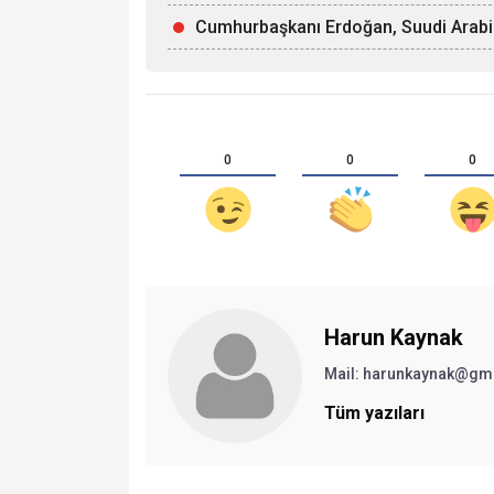
Cumhurbaşkanı Erdoğan, Suudi Arabist
0
0
0
Harun Kaynak
Mail:
harunkaynak@gm
Tüm yazıları