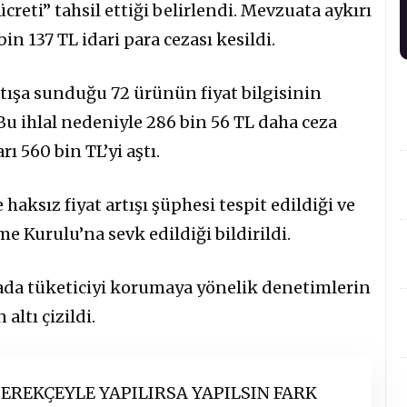
creti” tahsil ettiği belirlendi. Mevzuata aykırı
n 137 TL idari para cezası kesildi.
atışa sunduğu 72 ürünün fiyat bilgisinin
Bu ihlal nedeniyle 286 bin 56 TL daha ceza
ı 560 bin TL’yi aştı.
haksız fiyat artışı şüphesi tespit edildiği ve
 Kurulu’na sevk edildiği bildirildi.
ada tüketiciyi korumaya yönelik denetimlerin
altı çizildi.
EREKÇEYLE YAPILIRSA YAPILSIN FARK