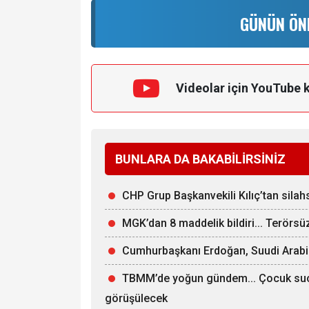
GÜNÜN ÖN
Videolar için YouTube 
BUNLARA DA BAKABİLİRSİNİZ
CHP Grup Başkanvekili Kılıç’tan sila
MGK’dan 8 maddelik bildiri... Terörs
Cumhurbaşkanı Erdoğan, Suudi Arabi
TBMM’de yoğun gündem... Çocuk suçla
görüşülecek