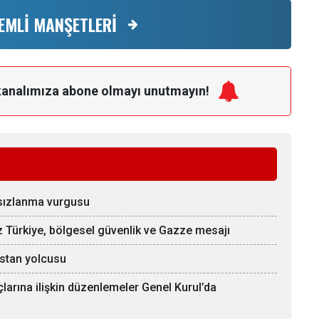
EMLİ MANŞETLERİ
kanalımıza
abone olmayı unutmayın!
hsızlanma vurgusu
üz Türkiye, bölgesel güvenlik ve Gazze mesajı
stan yolcusu
rına ilişkin düzenlemeler Genel Kurul’da