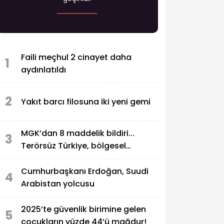
Faili meçhul 2 cinayet daha
1
aydınlatıldı
2
Yakıt barcı filosuna iki yeni gemi
MGK’dan 8 maddelik bildiri...
3
Terörsüz Türkiye, bölgesel
güvenlik ve Gazze mesajı
Cumhurbaşkanı Erdoğan, Suudi
4
Arabistan yolcusu
2025’te güvenlik birimine gelen
5
çocukların yüzde 44’ü mağdur!