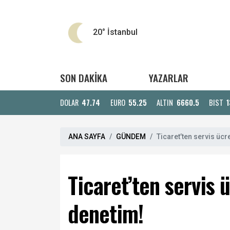
20°
İstanbul
SON DAKİKA
YAZARLAR
DOLAR
47.74
EURO
55.25
ALTIN
6660.5
BIST
1
ANA SAYFA
GÜNDEM
Ticaret’ten servis ücre
Ticaret’ten servis ü
denetim!