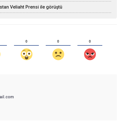
an Veliaht Prensi ile görüştü
0
0
0
ail.com