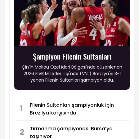
Şampiyon Filenin Sultanları
Çin'in Makau Özel İdari Bölgesi'nde düzenlenen
2026 FIVB Milletler Ligi'nde (VNL) Brezilya'yı 3-1
yenen Filenin Sultanları şampiyon oldu.
Filenin Sultanları şampiyonluk için
1
Brezilya karşısında
Tırmanma şampiyonası Bursa’ya
2
taşınıyor