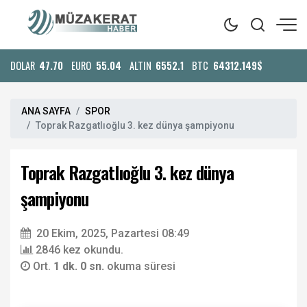
DOLAR
47.70
EURO
55.04
ALTIN
6552.1
BTC
64312.149$
ANA SAYFA
SPOR
Toprak Razgatlıoğlu 3. kez dünya şampiyonu
Toprak Razgatlıoğlu 3. kez dünya
şampiyonu
20 Ekim, 2025, Pazartesi 08:49
2846 kez okundu.
Ort.
1 dk. 0 sn.
okuma süresi