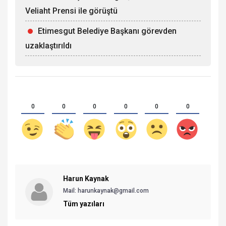
Veliaht Prensi ile görüştü
Etimesgut Belediye Başkanı görevden
uzaklaştırıldı
0
0
0
0
0
0
Harun Kaynak
Mail: harunkaynak@gmail.com
Tüm yazıları