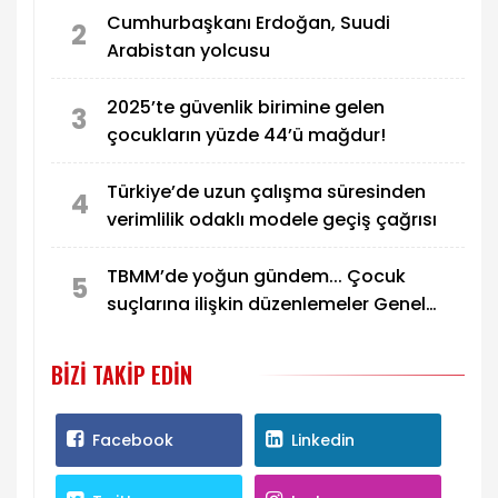
Cumhurbaşkanı Erdoğan, Suudi
2
Arabistan yolcusu
2025’te güvenlik birimine gelen
3
çocukların yüzde 44’ü mağdur!
Türkiye’de uzun çalışma süresinden
4
verimlilik odaklı modele geçiş çağrısı
TBMM’de yoğun gündem... Çocuk
5
suçlarına ilişkin düzenlemeler Genel
Kurul’da görüşülecek
BIZI TAKIP EDIN
Facebook
Linkedin