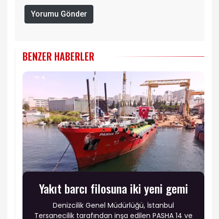
Yorumu Gönder
BENZER HABERLER
Yakıt barcı filosuna iki yeni gemi
Denizcilik Genel Müdürlüğü, İstanbul
Tersanecilik tarafından inşa edilen PASHA 14 ve