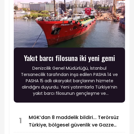
Yakıt barcı filosuna iki yeni gemi
Denizcilik Genel Müdürlüğü, İstanbul
Tersanecilik tarafından inşa edilen PASHA 14 ve
PASHA 15 adlı akaryakıt barçlarının hizmete
alındığını duyurdu. Yeni yatırımlarla Türkiye’nin
yakıt barcı filosunun gençleşme ve
modernleşme sürecinin sürdüğü belirtildi.
MGK’dan 8 maddelik bildiri... Terörsüz
1
Türkiye, bölgesel güvenlik ve Gazze
mesajı