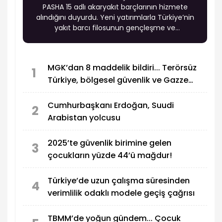
PASHA 15 adlı akaryakıt barçlarının hizmete
alındığını duyurdu. Yeni yatırımlarla Türkiye’nin
yakıt barcı filosunun gençleşme ve
modernleşme sürecinin sürdüğü belirtildi.
MGK’dan 8 maddelik bildiri... Terörsüz
1
Türkiye, bölgesel güvenlik ve Gazze
mesajı
Cumhurbaşkanı Erdoğan, Suudi
2
Arabistan yolcusu
2025’te güvenlik birimine gelen
3
çocukların yüzde 44’ü mağdur!
Türkiye’de uzun çalışma süresinden
4
verimlilik odaklı modele geçiş çağrısı
TBMM’de yoğun gündem... Çocuk