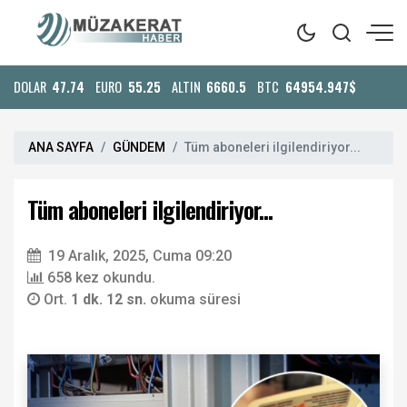
DOLAR
47.74
EURO
55.25
ALTIN
6660.5
BTC
64954.947$
ANA SAYFA
GÜNDEM
Tüm aboneleri ilgilendiriyor...
Tüm aboneleri ilgilendiriyor...
19 Aralık, 2025, Cuma 09:20
658 kez okundu.
Ort.
1 dk. 12 sn.
okuma süresi