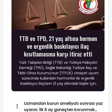
TTB ve TPD, 21 yaş altına hormon
ve ergenlik baskılayıcı ilaç
kısıtlamasına karşı itiraz etti
Türk Tabipleri Birliği (TTB) ve Türkiye Psikiyatri
Derneği (TPD), Sağlık Bakanlığı Türkiye İlaç ve
Tıbbi Cihaz Kurumu’nun (TİTCK) cinsiyet uyum
sürecinde kullanılan hormonlar ile ergenlik
baskılayıcı ilaçların 21 yaş altındaki kişiler için
reçete edilmesini engelleyen düzenlemesine
ilişkin açtıkları davada, Danıştay 10. Dairesi’nin
yürütmenin durdurulması talebini reddetmesi
Uzmandan burun ameliyatı sonrası yaz
üzerine Danıştay İdari Dava Daireleri Kurulu’na
1
uyarısı: İlk 6 ay güneşten korunmak
itiraz başvurusunda bulundu.